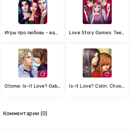
Игры про любовь - вампиры
Love Story Games: Teenage Drama
Otome: Is-it Love? Gabriel – Interactive Story
Is-it Love? Colin: Choose your story - Love & Rock
Комментарии (0)