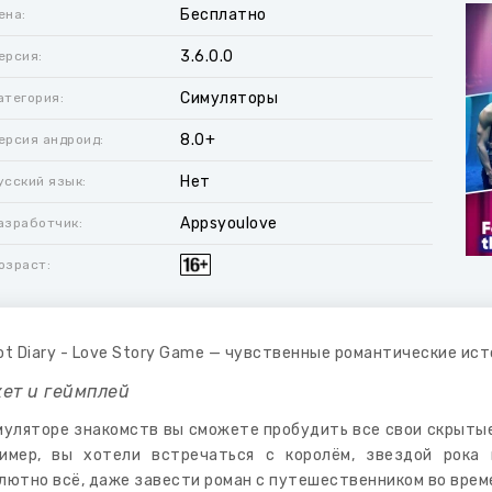
Бесплатно
ена:
3.6.0.0
ерсия:
Симуляторы
атегория:
8.0+
ерсия андроид:
Нет
усский язык:
Appsyoulove
азработчик:
озраст:
ot Diary - Love Story Game — чувственные романтические ист
ет и геймплей
муляторе знакомств вы сможете пробудить все свои скрыты
имер, вы хотели встречаться с королём, звездой рока
лютно всё, даже завести роман с путешественником во врем