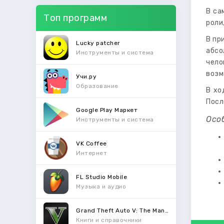
В са
Топ программ
роли
В пр
Lucky patcher
абсо
Инструменты и система
чело
возм
Учи.ру
Образование
В хо
Посл
Google Play Маркет
Осо
Инструменты и система
VK Coffee
Интернет
FL Studio Mobile
Музыка и аудио
Grand Theft Auto V: The Manual
Книги и справочники