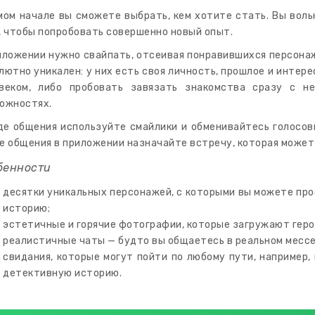
мом начале вы сможете выбрать, кем хотите стать. Вы воль
, чтобы попробовать совершенно новый опыт.
иложении нужно свайпать, отсеивая понравившихся персонаже
лютно уникален: у них есть своя личность, прошлое и интер
веком, либо пробовать завязать знакомства сразу с н
ожностях.
де общения используйте смайлики и обменивайтесь голосов
е общения в приложении назначайте встречу, которая может
бенности
десятки уникальных персонажей, с которыми вы можете пр
историю;
эстетичные и горячие фотографии, которые загружают геро
реалистичные чаты — будто вы общаетесь в реальном месс
свидания, которые могут пойти по любому пути, например,
детективную историю.