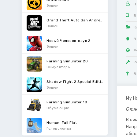
Ц
Экшен
В
Grand Theft Auto San Andreas
Экшен
К
В
Новый Человек-паук 2
Экшен
Р
Farming Simulator 20
Р
Симуляторы
В
Shadow Fight 2 Special Edition
Экшен
My H
Farming Simulator 18
Обучающие
Сюж
В си
Human: Fall Flat
Напр
Головоломки
абсо