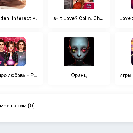
Love Eden: Interactive Stories
Is-it Love? Colin: Choose your story - Love & Rock
Игры про любовь - Роман о путешествиях во времени
Франц
ментарии (0)