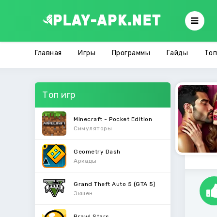
Главная
Игры
Программы
Гайды
Топ
Топ игр
Minecraft - Pocket Edition
Симуляторы
Geometry Dash
Аркады
Grand Theft Auto 5 (GTA 5)
Экшен
Brawl Stars