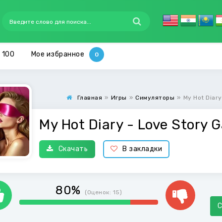
 100
Мое избранное
Главная
»
Игры
»
Симуляторы
»
My Hot Diar
My Hot Diary - Love Story 
Скачать
В закладки
80%
(Оценок:
15
)