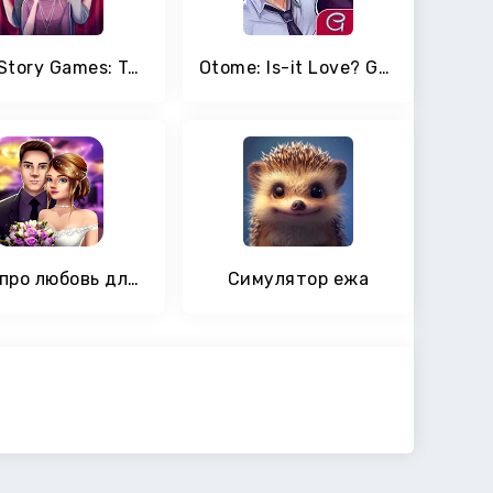
Love Story Games: Teenage Drama
Otome: Is-it Love? Gabriel – Interactive Story
Игры про любовь для девочек - любовная история
Симулятор ежа