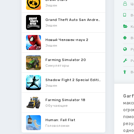
Ц
Экшен
В
Grand Theft Auto San Andreas
Экшен
К
В
Новый Человек-паук 2
Экшен
Р
Farming Simulator 20
Р
Симуляторы
В
Shadow Fight 2 Special Edition
Экшен
Garf
Farming Simulator 18
макс
Обучающие
огро
помо
Human: Fall Flat
резу
Головоломки
одно