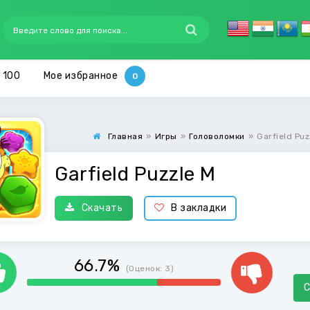
 100
Мое избранное
Главная
»
Игры
»
Головоломки
»
Garfield Puz
Garfield Puzzle M
Скачать
В закладки
66.7%
(Оценок:
3
)