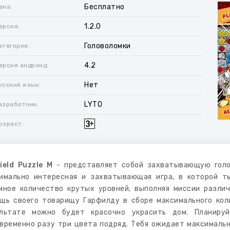
Бесплатно
ена:
1.2.0
ерсия:
Головоломки
атегория:
4.2
ерсия андроид:
Нет
усский язык:
LYTO
азработчик:
озраст:
ield Puzzle M
- представляет собой захватывающую голо
имально интересная и захватывающая игра, в которой 
мное количество крутых уровней, выполняя миссии разли
щь своего товарищу Гарфилду в сборе максимального кол
льтате можно будет красочно украсить дом. Планируй
временно разу три цвета подряд. Тебя ожидает максимальн