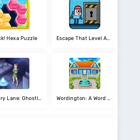
ck! Hexa Puzzle
Escape That Level Again
Mystery Lane: Ghostly Match
Wordington: A Word Story