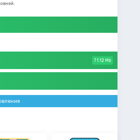
овней.
71.12 Mb
овления