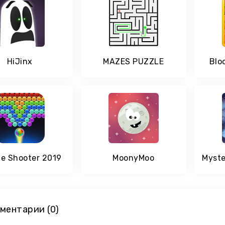
HiJinx
MAZES PUZZLE
Blo
e Shooter 2019
MoonyMoo
ментарии (0)