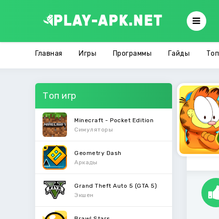
Главная
Игры
Программы
Гайды
Топ
Топ игр
Minecraft - Pocket Edition
Симуляторы
Geometry Dash
Аркады
Grand Theft Auto 5 (GTA 5)
Экшен
Brawl Stars