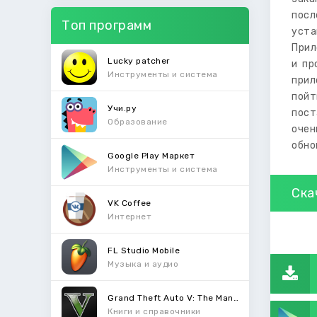
посл
Топ программ
уста
Прил
Lucky patcher
и пр
Инструменты и система
прил
пойт
Учи.ру
пост
Образование
очен
обно
Google Play Маркет
Инструменты и система
Ска
VK Coffee
Интернет
FL Studio Mobile
Музыка и аудио
Grand Theft Auto V: The Manual
Книги и справочники