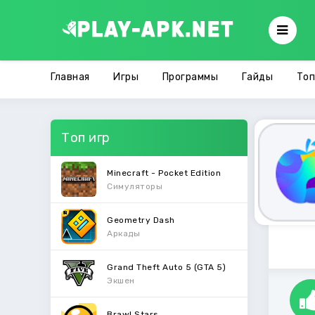
Главная
Игры
Программы
Гайды
Топ
Топ игр
Minecraft - Pocket Edition
Симуляторы
Geometry Dash
Аркады
Grand Theft Auto 5 (GTA 5)
Экшен
Brawl Stars