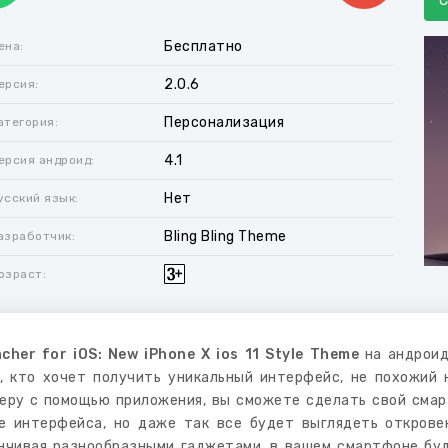
Бесплатно
ена:
2.0.6
ерсия:
Персонализация
атегория:
4.1
ерсия андроид:
Нет
усский язык:
Bling Bling Theme
азработчик:
озраст:
cher for iOS: New iPhone X ios 11 Style Theme
на андроид
, кто хочет получить уникальный интерфейс, не похожий 
еру с помощью приложения, вы сможете сделать свой смар
е интерфейса, но даже так все будет выглядеть откровен
нчивая разнообразными гаджетами, в вашем смартфоне буд