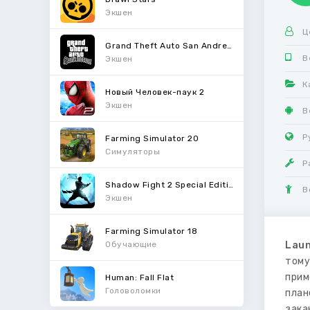
Экшен
Ц
Grand Theft Auto San Andreas
В
Экшен
К
Новый Человек-паук 2
Экшен
В
Р
Farming Simulator 20
Симуляторы
Р
Shadow Fight 2 Special Edition
В
Экшен
Farming Simulator 18
Обучающие
Laun
тому
прим
Human: Fall Flat
Головоломки
план
зака