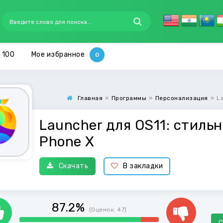
 100
Мое избранное
Главная
»
Программы
»
Персонализация
»
L
Launcher для OS11: стильн
Phone X
Скачать
В закладки
87.2%
(Оценок:
47
)