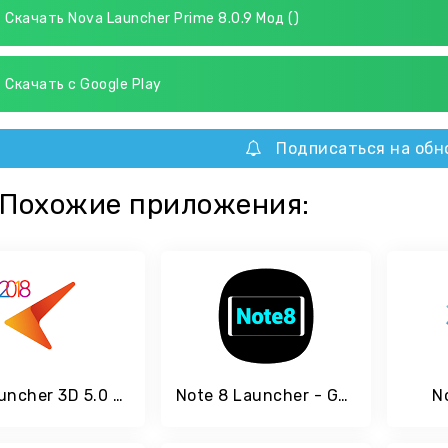
Скачать Nova Launcher Prime 8.0.9 Мод ()
Скачать с Google Play
Подписаться на обн
Похожие приложения:
CM Launcher 3D 5.0 - тема персонализация
Note 8 Launcher - Galaxy Note8 launcher, theme
N