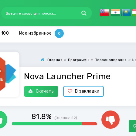
 100
Мое избранное
Главная
»
Программы
»
Персонализация
»
N
Nova Launcher Prime
Скачать
В закладки
81.8%
(Оценок:
22
)