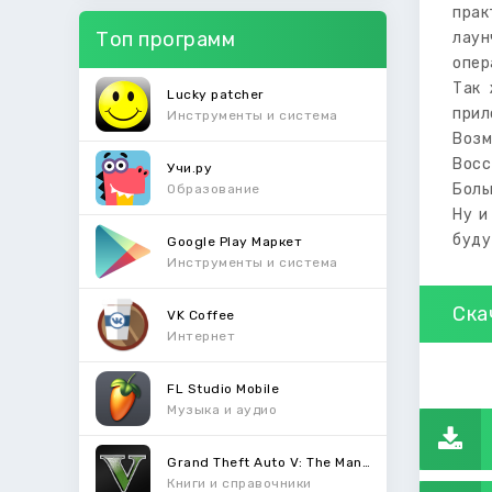
прак
Топ программ
лаун
опер
Так 
Lucky patcher
прил
Инструменты и система
Возм
Восс
Учи.ру
Боль
Образование
Ну и
буду
Google Play Маркет
Инструменты и система
Ска
VK Coffee
Интернет
FL Studio Mobile
Музыка и аудио
Grand Theft Auto V: The Manual
Книги и справочники