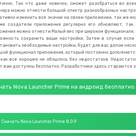
тично. Так что даже новичок, сможет разобраться во все
чера можно отнести большой спектр разнообразных настро
ативно изменить все значки на своем приложении, так же мо
же создатели приложения регулярно его обновляют, так
ожения можно отнести:Малый вес при широком функционале.
ожность сохранить ваши настройки. Затем в случае если
тановить необходимые настройки, будет для вас делом неско
шой функционал приложения, который постоянно дополняетс
 как все хорошее не обошлось без недостатков. Недостаток
т вам доступны бесплатно. Разработчики здесь стараются з
чать Nova Launcher Prime на андроид бесплатно
Скачать Nova Launcher Prime 8.0.9