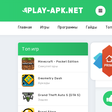
Главная
Игры
Программы
Гайды
Топ
Топ игр
Minecraft - Pocket Edition
Симуляторы
Geometry Dash
Аркады
Grand Theft Auto 5 (GTA 5)
Экшен
Brawl Stars