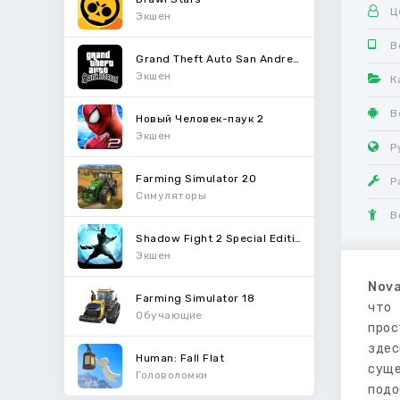
Ц
Экшен
В
Grand Theft Auto San Andreas
Экшен
К
В
Новый Человек-паук 2
Экшен
Р
Farming Simulator 20
Р
Симуляторы
В
Shadow Fight 2 Special Edition
Экшен
Nova
Farming Simulator 18
что 
Обучающие
прос
здес
Human: Fall Flat
суще
Головоломки
подо