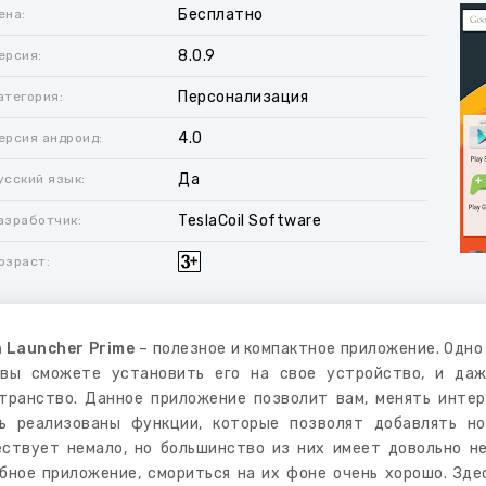
Бесплатно
ена:
8.0.9
ерсия:
Персонализация
атегория:
4.0
ерсия андроид:
Да
усский язык:
TeslaCoil Software
азработчик:
озраст:
 Launcher Prime
– полезное и компактное приложение. Одно 
вы сможете установить его на свое устройство, и даж
транство. Данное приложение позволит вам, менять интер
ь реализованы функции, которые позволят добавлять н
ствует немало, но большинство из них имеет довольно н
бное приложение, смориться на их фоне очень хорошо. Зде