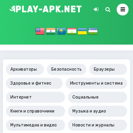
Архиваторы
Безопасность
Браузеры
Здоровье и фитнес
Инструменты и система
Интернет
Социальные
Книги и справочники
Музыка и аудио
Мультимедиа и видео
Новости и журналы