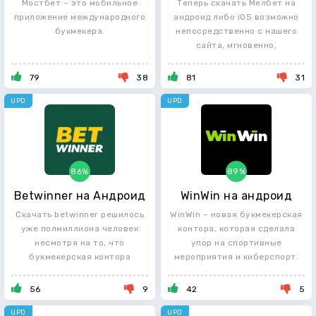
Мостбет – это мобильное
Теперь скачать Мелбет на
приложение международного
андроид либо iOS возможно
букмекера.
непосредственно с нашего
сайта, мгновенно,
79
38
81
31
UPD
UPD
86%
89%
Betwinner на Андроид
WinWin на андроид
Скачать betwinner решилось
WinWin – новая букмекерская
уже полмиллиона человек
контора, которая сделала
несмотря на то, что
упор на спортивные
букмекерская контора
мероприятия и киберспорт.
56
9
42
5
UPD
UPD