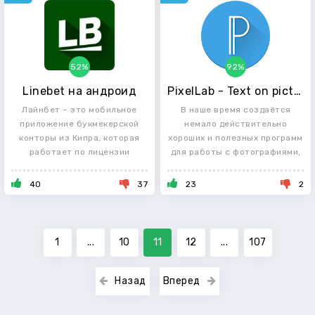
52%
92%
Linebet на андроид
PixelLab - Text on pictures
Лайнбет – это мобильное
В наше время создаётся
приложение букмекерской
немало действительно
конторы из Кипра, которая
хороших и полезных программ
работает по лицензии
для работы с фотографиями,
40
37
23
2
1
...
10
11
12
...
107
Назад
Вперед