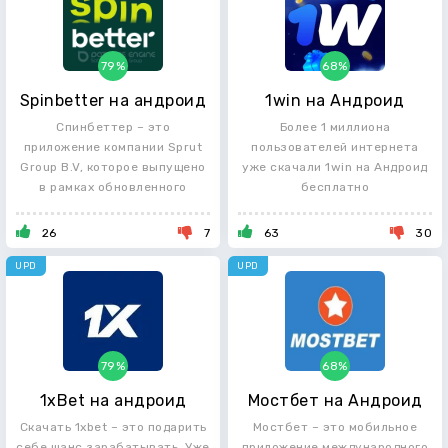
79%
68%
Spinbetter на андроид
1win на Андроид
Спинбеттер – это
Более 1 миллиона
приложение компании Sprut
пользователей интернета
Group B.V, которое выпущено
уже скачали 1win на Андроид
в рамках обновленного
бесплатно
проекта
26
7
63
30
UPD
UPD
79%
68%
1xBet на андроид
Мостбет на Андроид
Скачать 1xbet – это подарить
Мостбет – это мобильное
себе шанс зарабатывать. Уже
приложение международного