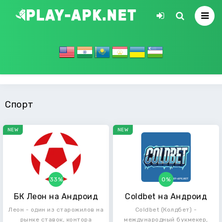
Спорт
NEW
NEW
33%
0%
БК Леон на Андроид
Coldbet на Андроид
Леон - один из старожилов на
Coldbet (Колдбет) -
рынке ставок, контора
международный букмекер,