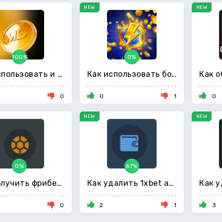
NEW
NEW
100%
0%
Как использовать и отыграть бонус в мелбет
Как использовать бонусы мостбет
0
0
1
0
NEW
NEW
0%
67%
Как получить фрибет мелбет
Как удалить 1xbet аккаунт
0
2
1
3