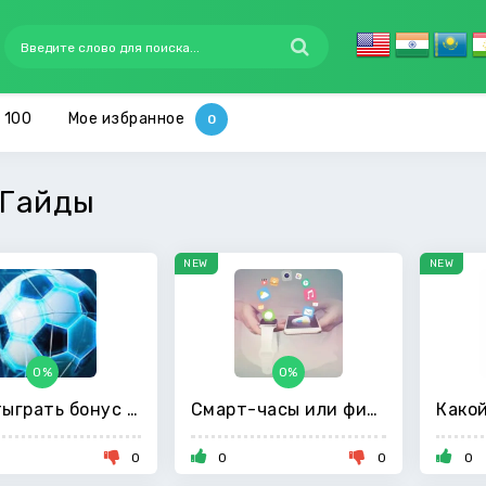
 100
Мое избранное
Гайды
NEW
NEW
0%
0%
Как отыграть бонус в 1xbet
Смарт-часы или фитнес-браслет: что купить
0
0
0
0