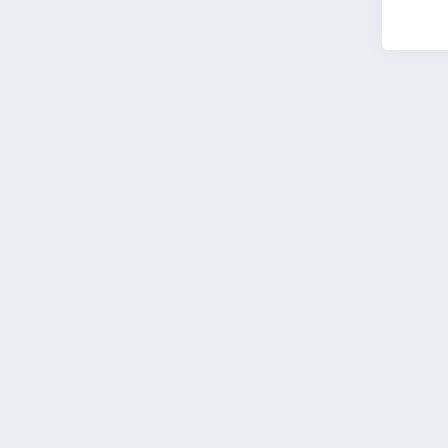
Copyright 2026, support@play-apk.net