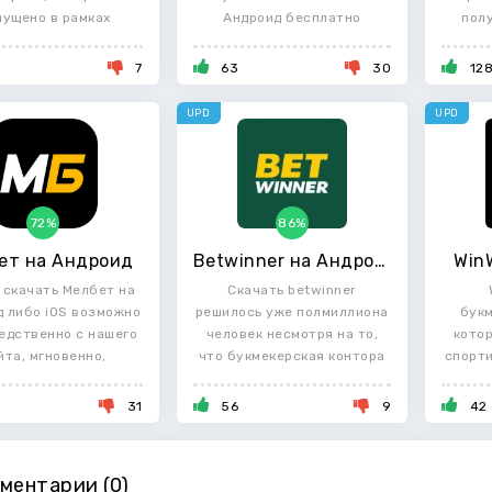
ущено в рамках
Андроид бесплатно
пол
вленного проекта
7
63
30
12
UPD
UPD
72%
86%
ет на Андроид
Betwinner на Андроид
Win
 скачать Мелбет на
Скачать betwinner
д либо iOS возможно
решилось уже полмиллиона
букм
едственно с нашего
человек несмотря на то,
котор
йта, мгновенно,
что букмекерская контора
спорт
31
56
9
42
ментарии (0)