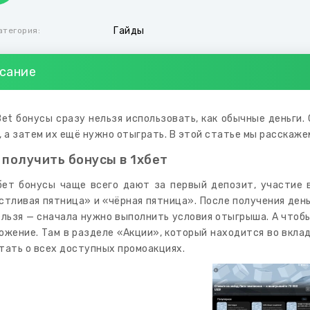
Гайды
атегория:
сание
Bet бонусы сразу нельзя использовать, как обычные деньги
, а затем их ещё нужно отыграть. В этой статье мы расскажем
 получить бонусы в 1хбет
бет бонусы чаще всего дают за первый депозит, участие 
стливая пятница» и «чёрная пятница». После получения ден
ельзя — сначала нужно выполнить условия отыгрыша. А чтоб
ожение. Там в разделе «Акции», который находится во вкла
тать о всех доступных промоакциях.