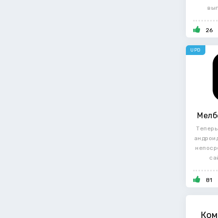
вып
обно
26
UPD
Мелб
Теперь
андрои
непоср
са
81
Ком