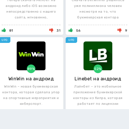
Теперь скачать Мелбет на
Скачать betwinner решилось
андроид либо iOS возможно
уже полмиллиона человек
непосредственно с нашего
несмотря на то, что
сайта, мгновенно,
букмекерская контора
81
31
56
9
UPD
UPD
89%
52%
WinWin на андроид
Linebet на андроид
WinWin – новая букмекерская
Лайнбет – это мобильное
контора, которая сделала упор
приложение букмекерской
на спортивные мероприятия и
конторы из Кипра, которая
киберспорт.
работает по лицензии
42
5
40
37