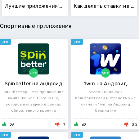
Лучшие приложения для силовых тренировок
Как делать ставки на 1xbet новичкам
Спортивные приложения
UPD
UPD
79%
68%
Spinbetter на андроид
1win на Андроид
Спинбеттер – это приложение
Более 1 миллиона
компании Sprut Group B.V,
пользователей интернета уже
которое выпущено в рамках
скачали 1win на Андроид
обновленного проекта
бесплатно
26
7
63
30
UPD
UPD