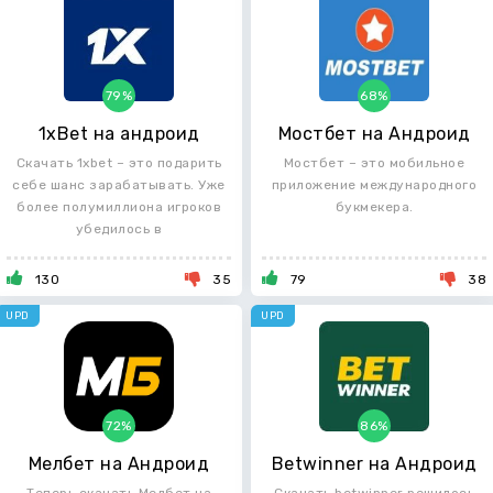
79%
68%
1xBet на андроид
Мостбет на Андроид
Скачать 1xbet – это подарить
Мостбет – это мобильное
себе шанс зарабатывать. Уже
приложение международного
более полумиллиона игроков
букмекера.
убедилось в
130
35
79
38
UPD
UPD
72%
86%
Мелбет на Андроид
Betwinner на Андроид