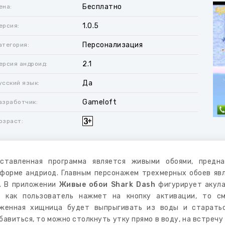
Бесплатно
ена:
1.0.5
ерсия:
Персонализация
атегория:
2.1
ерсия андроид:
Да
усский язык:
Gameloft
азработчик:
озраст:
ставленная программа является живыми обоями, предн
форме андриод. Главным персонажем трехмерных обоев яв
. В приложении
Живые обои Shark Dash
фигурирует акула,
, как пользователь нажмет на кнопку активации, то с
женная хищница будет выпрыгивать из воды и старатьс
бавиться, то можно столкнуть утку прямо в воду, на встреч