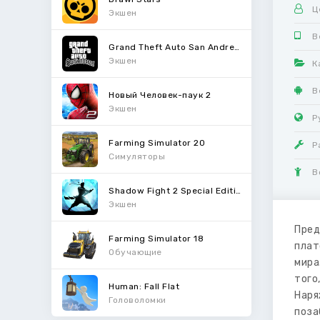
Ц
Экшен
В
Grand Theft Auto San Andreas
Экшен
К
В
Новый Человек-паук 2
Экшен
Р
Farming Simulator 20
Р
Симуляторы
В
Shadow Fight 2 Special Edition
Экшен
Пред
Farming Simulator 18
плат
Обучающие
мира
того
Human: Fall Flat
Наря
Головоломки
поза