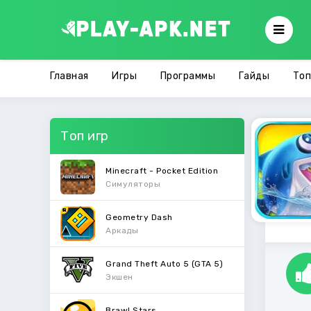
Главная
Игры
Программы
Гайды
Топ
Топ игр
Minecraft - Pocket Edition
Симуляторы
Geometry Dash
Аркады
Grand Theft Auto 5 (GTA 5)
Экшен
Brawl Stars