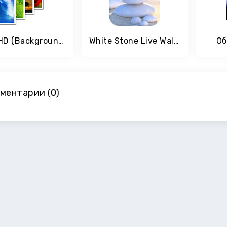
Обои HD (Backgrounds HD)
White Stone Live Wallpaper
Об
ментарии (0)