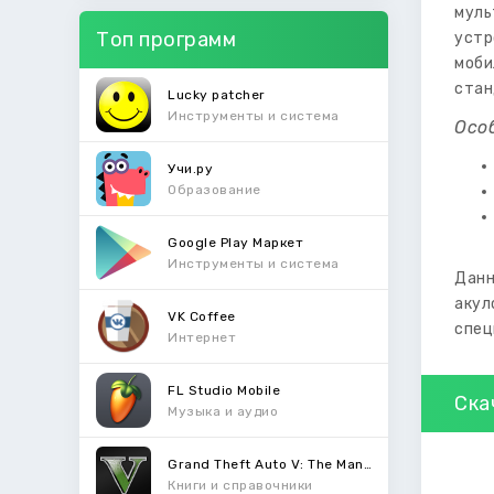
муль
Топ программ
устр
моби
стан
Lucky patcher
Инструменты и система
Осо
Учи.ру
Образование
Google Play Маркет
Инструменты и система
Данн
акул
VK Coffee
спец
Интернет
FL Studio Mobile
Ска
Музыка и аудио
Grand Theft Auto V: The Manual
Книги и справочники