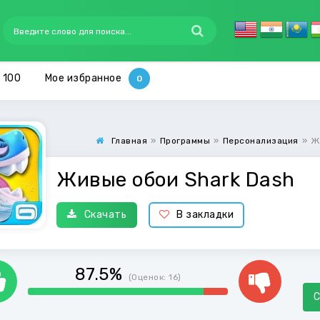
 100
Мое избранное
Главная
»
Программы
»
Персонализация
»
Ж
Живые обои Shark Dash
Скачать
В закладки
87.5%
(Оценок:
16
)