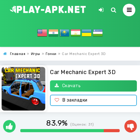
Главная
»
Игры
»
Гонки
»
Car Mechanic Expert 3D
Car Mechanic Expert 3D
Скачать
В закладки
83.9%
(Оценок:
31
)