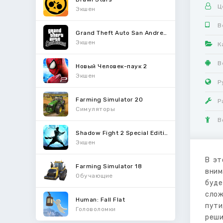
Ц
Экшен
В
Grand Theft Auto San Andreas
Экшен
К
В
Новый Человек-паук 2
Экшен
Р
Farming Simulator 20
Р
Симуляторы
В
Shadow Fight 2 Special Edition
Экшен
В эт
Farming Simulator 18
вним
Обучающие
буде
слож
Human: Fall Flat
пути
Головоломки
реши