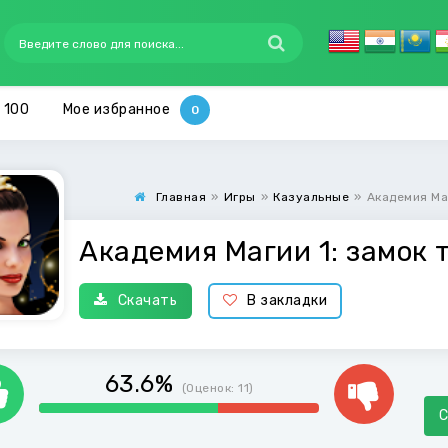
 100
Мое избранное
Главная
»
Игры
»
Казуальные
»
Академия Маг
Академия Магии 1: замок 
Скачать
В закладки
63.6%
(Оценок:
11
)