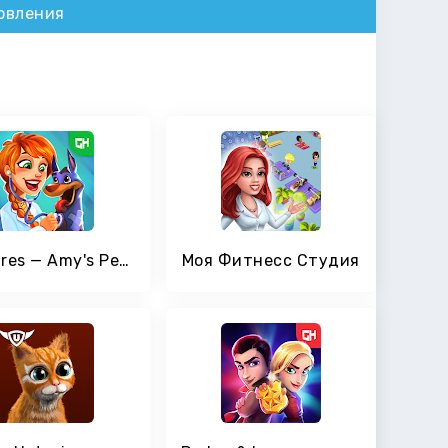
овления
Dr. Cares — Amy's Pet Clinic
Моя Фитнесс Студия