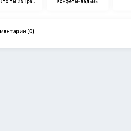
Тест: Кто ты из Гравити Фолз
Конфеты-ведьмы
ментарии (0)