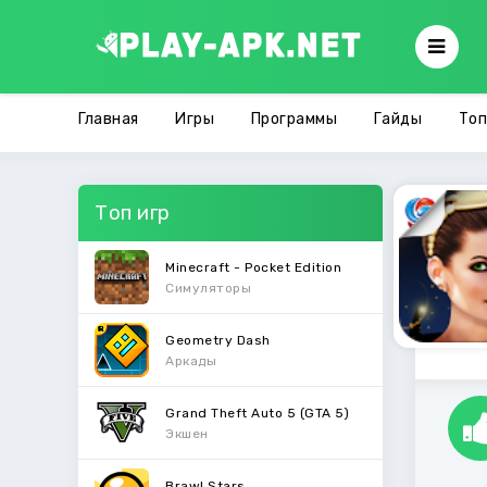
Главная
Игры
Программы
Гайды
Топ
Топ игр
Minecraft - Pocket Edition
Симуляторы
Geometry Dash
Аркады
Grand Theft Auto 5 (GTA 5)
Экшен
Brawl Stars