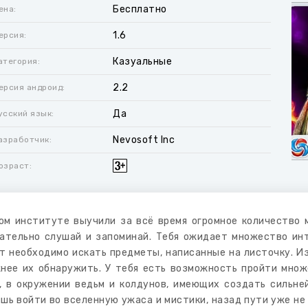
Бесплатно
ена:
1.6
ерсия:
Казуальные
атегория:
2.2
ерсия андроид:
Да
усский язык:
Nevosoft Inc
азработчик:
озраст:
ом институте выучили за всё время огромное количество м
ательно слушай и запоминай. Тебя ожидает множество ин
т необходимо искать предметы, написанные на листочку. Из
нее их обнаружить. У тебя есть возможность пройти мно
, в окружении ведьм и колдунов, имеющих создать сильне
шь войти во вселенную ужаса и мистики, назад пути уже не