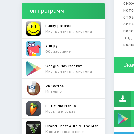
смож
Топ программ
исто
стра
оста
Lucky patcher
поло
Инструменты и система
анд
волш
Учи.ру
Образование
Ска
Google Play Маркет
Инструменты и система
VK Coffee
Интернет
FL Studio Mobile
Музыка и аудио
Grand Theft Auto V: The Manual
Книги и справочники