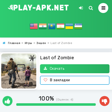
Главная
»
Игры
»
Экшен
»
Last of Zombie
Last of Zombie
Скачать
В закладки
100%
(Оценок:
6
)