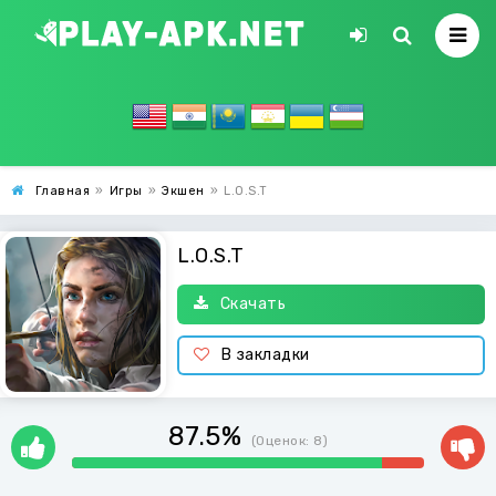
Главная
»
Игры
»
Экшен
»
L.O.S.T
L.O.S.T
Скачать
В закладки
87.5%
(Оценок:
8
)