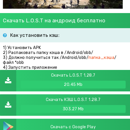
Скачать L.O.S.T на андроид бесплатно
Как установить кэш:
1) Установить APK
2) Распаковать папку кэша в /Android/obb/
3) Должно получиться так /Android/obb/
папка_кэша
/
файл *obb
4) Запустить приложение
Скачать L.O.S.T 1.28.7
20.45 Mb
Скачать КЭШ L.O.S.T 1.28.7
303.27 Mb
Скачать с Google Play