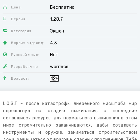
Бесплатно
Цена:
1.28.7
Версия:
Экшен
Категория:
4.3
Версия андроид:
Нет
Русский язык:
warmice
Разработчик:
Возраст:
L.O.S.T – после катастрофы внеземного масштаба мир
перешагнул на стадию выживания, а последние
оставшиеся ресурсы для нормального выживания в этом
мире стремительно заканчиваются, дабы создавать
инструменты и оружие, заниматься строительством
дома, защищаться от врагов и опасных противников. Тебе