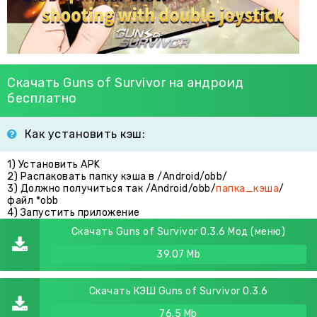
Скачать Guns of Survivor на андроид
бесплатно
Как установить кэш:
1) Установить APK
2) Распаковать папку кэша в /Android/obb/
3) Должно получиться так /Android/obb/
папка_кэша
/
файл *obb
4) Запустить приложение
Скачать Guns of Survivor 0.3.6 Мод (меню)
39.07 Mb
Скачать КЭШ Guns of Survivor 0.3.6
76.5 Mb