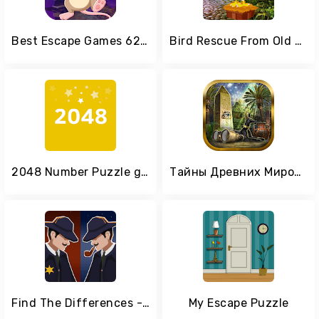
Best Escape Games 62 An Innocent Mouse Escape Game
Bird Rescue From Old House Best Escape Game-338
2048 Number Puzzle game
Тайны Древних Миров — Игры Поиск Предметов
Find The Differences - Secret
My Escape Puzzle