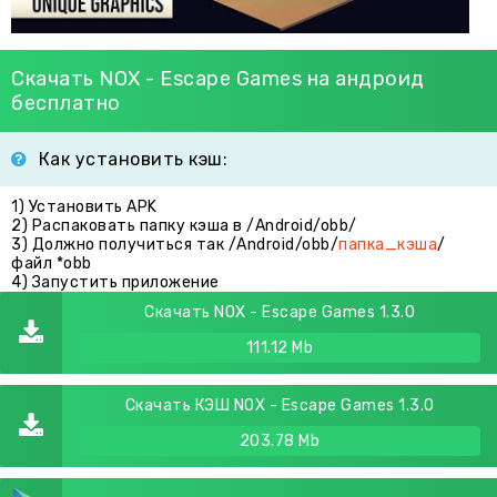
Скачать NOX - Escape Games на андроид
бесплатно
Как установить кэш:
1) Установить APK
2) Распаковать папку кэша в /Android/obb/
3) Должно получиться так /Android/obb/
папка_кэша
/
файл *obb
4) Запустить приложение
Скачать NOX - Escape Games 1.3.0
111.12 Mb
Скачать КЭШ NOX - Escape Games 1.3.0
203.78 Mb