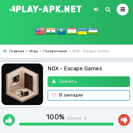
Главная
»
Игры
»
Головоломки
»
NOX - Escape Games
NOX - Escape Games
Скачать
В закладки
100%
(Оценок:
1
)