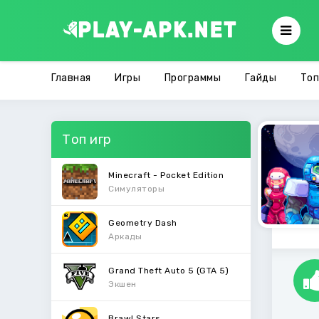
Главная
Игры
Программы
Гайды
Топ
Топ игр
Minecraft - Pocket Edition
Симуляторы
Geometry Dash
Аркады
Grand Theft Auto 5 (GTA 5)
Экшен
Brawl Stars