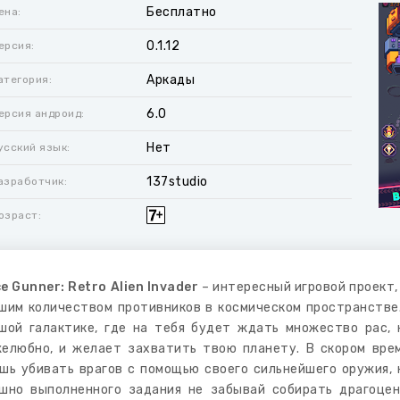
Бесплатно
ена:
0.1.12
ерсия:
Аркады
атегория:
6.0
ерсия андроид:
Нет
усский язык:
137studio
азработчик:
озраст:
e Gunner: Retro Alien Invader
– интересный игровой проект,
шим количеством противников в космическом пространстве
шой галактике, где на тебя будет ждать множество рас,
елюбно, и желает захватить твою планету. В скором вре
шь убивать врагов с помощью своего сильнейшего оружия, 
шно выполненного задания не забывай собирать драгоце