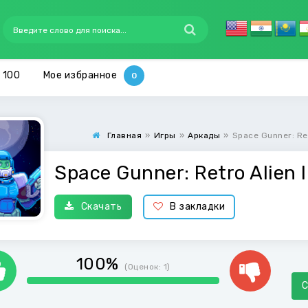
 100
Мое избранное
Главная
»
Игры
»
Аркады
»
Space Gunner: Ret
Space Gunner: Retro Alien 
Скачать
В закладки
100%
(Оценок:
1
)