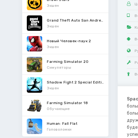
Ц
Экшен
В
Grand Theft Auto San Andreas
Экшен
К
В
Новый Человек-паук 2
Экшен
Р
Farming Simulator 20
Р
Симуляторы
В
Shadow Fight 2 Special Edition
Экшен
Spac
Farming Simulator 18
боль
Обучающие
боль
друж
Human: Fall Flat
буде
Головоломки
успе