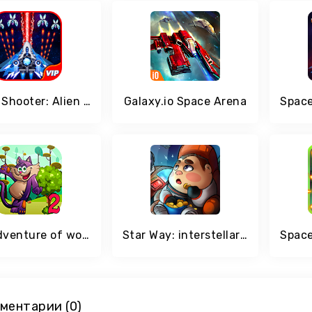
Space Shooter: Alien vs Galaxy Attack
Galaxy.io Space Arena
Leo Adventure of world
Star Way: interstellar Space Adventure of future
ментарии (0)