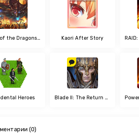
Dawn of the Dragons: Ascension - Turn based RPG
Kaori After Story
idental Heroes
Blade II: The Return of Evil
ментарии (0)