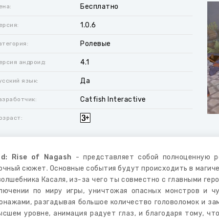
Бесплатно
ена:
1.0.6
ерсия:
Ролевые
атегория:
4.1
ерсия андроид:
Да
усский язык:
Catfish Interactive
азработчик:
озраст:
nd: Rise of Nagash
- представляет собой полноценную р
очный сюжет. Основные события будут происходить в магиче
волшебника Касаля, из-за чего ты совместно с главными гер
лючении по миру игры, уничтожая опасных монстров и ч
онажами, разгадывая большое количество головоломок и за
ысшем уровне, анимация радует глаз, и благодаря тому, ч