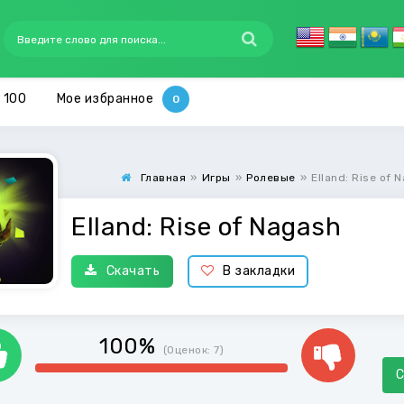
 100
Мое избранное
Главная
»
Игры
»
Ролевые
»
Elland: Rise of 
Elland: Rise of Nagash
Скачать
В закладки
100%
(Оценок:
7
)