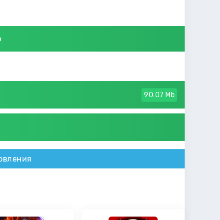
о
90.07 Mb
овления