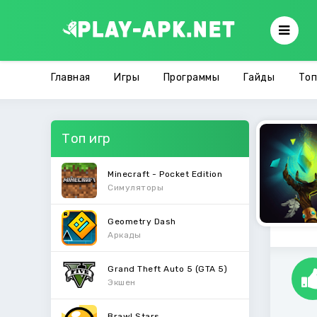
Главная
Игры
Программы
Гайды
Топ
Топ игр
Minecraft - Pocket Edition
Симуляторы
Geometry Dash
Аркады
Grand Theft Auto 5 (GTA 5)
Экшен
Brawl Stars