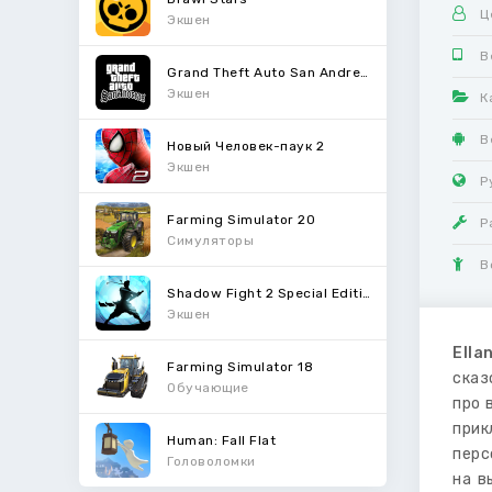
Ц
Экшен
В
Grand Theft Auto San Andreas
Экшен
К
В
Новый Человек-паук 2
Экшен
Р
Farming Simulator 20
Р
Симуляторы
В
Shadow Fight 2 Special Edition
Экшен
Ella
Farming Simulator 18
сказ
Обучающие
про 
прик
Human: Fall Flat
перс
Головоломки
на в