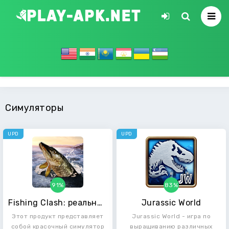
Симуляторы
UPD
UPD
91%
83%
Fishing Clash: реальный рыбалки игра. 3D симулятор
Jurassic World
Этот продукт представляет
Jurassic World - игра по
собой красочный симулятор
выращиванию различных