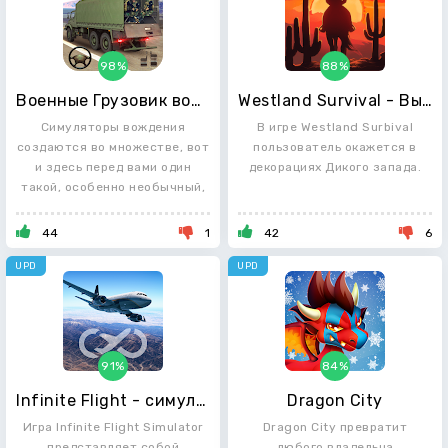
98%
88%
Военные Грузовик вождение
Westland Survival - Выживание на Диком Западе
Симуляторы вождения
В игре Westland Surbival
создаются во множестве, вот
пользователь окажется в
и здесь перед вами один
декорациях Дикого запада.
такой, особенно необычный,
44
1
42
6
UPD
UPD
91%
84%
Infinite Flight - симулятор полетов
Dragon City
Игра Infinite Flight Simulator
Dragon City превратит
представляет собой
любого владельца