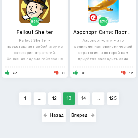
89%
87%
Fallout Shelter
Аэропорт Сити: Построй город
Fallout Shelter -
Аэропорт-сити – это
представляет собой игру из
великолепная экономической
категории стратегий.
стратегия, в которой вам
Основная задача геймера не
придётся возводить авиа
садить
63
8
78
12
1
...
12
13
14
...
125
Назад
Вперед