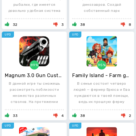
рыбалки, где имеется
динозавров. Создай
довольно удобная система
собственный парк
развлечений
32
3
38
8
UPD
UPD
89%
95%
Magnum 3.0 Gun Custom Simulator
Family Island - Farm game adventure
В данной игре ты сможешь
В семье состоит четверо
рассмотреть поблизости
людей — фермер Брюса и Ева
множество различных
нуждаются в твоей помощи,
стволов. На протяжении
ведь их прошлую ферму
игрового
33
4
38
2
UPD
UPD