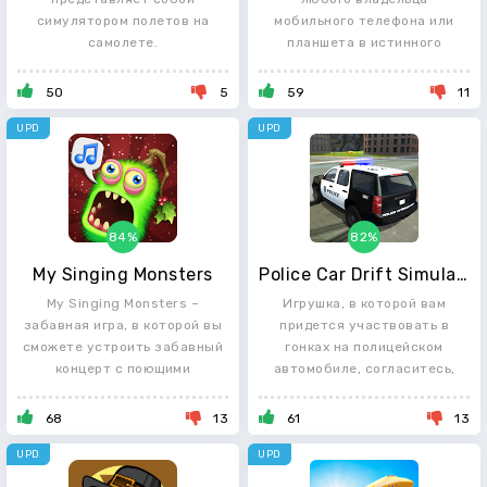
симулятором полетов на
мобильного телефона или
самолете.
планшета в истинного
владыку и
50
5
59
11
UPD
UPD
84%
82%
My Singing Monsters
Police Car Drift Simulator
My Singing Monsters –
Игрушка, в которой вам
забавная игра, в которой вы
придется участвовать в
сможете устроить забавный
гонках на полицейском
концерт с поющими
автомобиле, согласитесь,
68
13
61
13
UPD
UPD