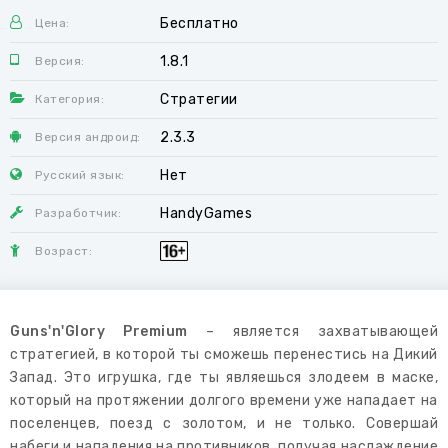
Бесплатно
Цена:
1.8.1
Версия:
Стратегии
Категория:
2.3.3
Версия андроид:
Нет
Русский язык:
HandyGames
Разработчик:
Возраст:
Guns'n'Glory Premium
– является захватывающей
стратегией, в которой ты сможешь перенестись на Дикий
Запад. Это игрушка, где ты являешься злодеем в маске,
который на протяжении долгого времени уже нападает на
поселенцев, поезд с золотом, и не только. Совершай
набеги и нападения на противников, получая наслаждение