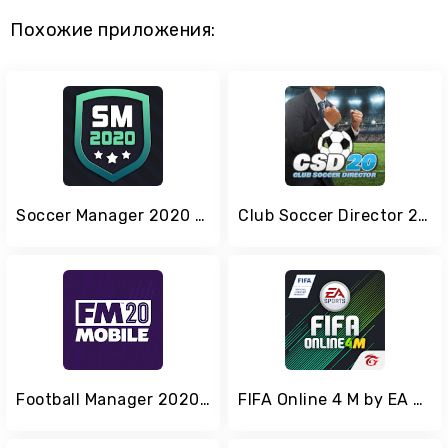
Похожие приложения:
Soccer Manager 2020 - Top Football Management Game
Club Soccer Director 2020
Football Manager 2020 Mobile
FIFA Online 4 M by EA SPORTS