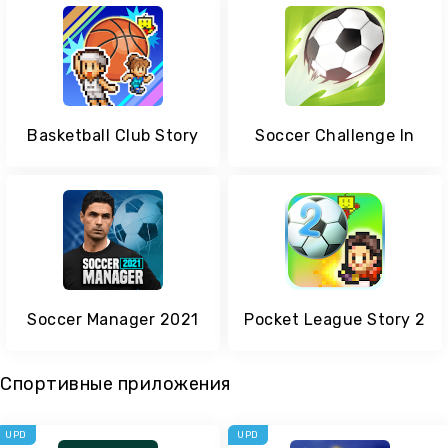
Basketball Club Story
Soccer Challenge In
Soccer Manager 2021
Pocket League Story 2
Спортивные приложения
UPD
UPD