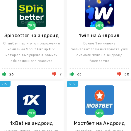
79%
68%
Spinbetter на андроид
1win на Андроид
Спинбеттер – это приложение
Более 1 миллиона
компании Sprut Group B.V,
пользователей интернета уже
которое выпущено в рамках
скачали 1win на Андроид
обновленного проекта
бесплатно
26
7
63
30
UPD
UPD
79%
68%
1xBet на андроид
Мостбет на Андроид