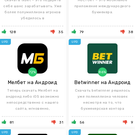
Скачать 1xbet – это подарить
Мостбет – это мобильное
себе шанс зарабатывать. Уже
приложение международного
более полумиллиона игроков
букмекера.
убедилось в
128
35
79
38
UPD
UPD
72%
86%
Мелбет на Андроид
Betwinner на Андроид
Теперь скачать Мелбет на
Скачать betwinner решилось
андроид либо iOS возможно
уже полмиллиона человек
непосредственно с нашего
несмотря на то, что
сайта, мгновенно,
букмекерская контора
81
31
56
9
UPD
UPD