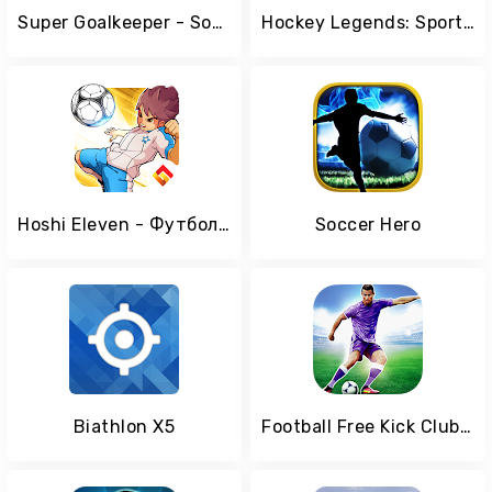
Super Goalkeeper - Soccer Game
Hockey Legends: Sports Game
Hoshi Eleven - Футбольная игра футбола RPG 2018
Soccer Hero
Biathlon X5
Football Free Kick Club World Cup 17