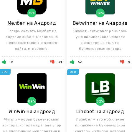
72%
86%
Мелбет на Андроид
Betwinner на Андроид
Теперь скачать Мелбет на
Скачать betwinner решилось
андроид либо iOS возможно
уже полмиллиона человек
непосредственно с нашего
несмотря на то, что
сайта, мгновенно,
букмекерская контора
81
31
56
9
UPD
UPD
89%
52%
WinWin на андроид
Linebet на андроид
WinWin – новая букмекерская
Лайнбет – это мобильное
контора, которая сделала упор
приложение букмекерской
на спортивные мероприятия и
конторы из Кипра, которая