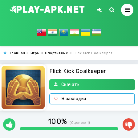
Главная
»
Игры
»
Спортивные
»
Flick Kick Goalkeeper
Flick Kick Goalkeeper
Скачать
В закладки
100%
(Оценок:
1
)