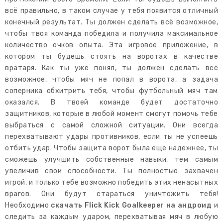
всё правильно, в таком случае у тебя появится отличный
конечный результат. Ты должен сделать всё возможное,
чтобы твоя команда победила и получила максимальное
количество очков опыта. Эта игровое приложение, в
котором ты будешь стоять на воротах в качестве
вратаря. Как ты уже понял, ты должен сделать всё
возможное, чтобы мяч не попал в ворота, а задача
соперника обхитрить тебя, чтобы футбольный мяч там
оказался. В твоей команде будет достаточно
защитников, которые в любой момент смогут помочь тебе
выбраться с самой сложной ситуации. Они всегда
перехватывают удары противников, если ты не успеешь
отбить удар. Чтобы защита ворот была еще надежнее, ты
сможешь улучшить собственные навыки, тем самым
увеличив свои способности. Ты полностью захвачен
игрой, и только тебе возможно победить этих ненасытных
врагов. Они будут стараться уничтожить тебя!
Необходимо
скачать Flick Kick Goalkeeper на андроид
и
следить за каждым ударом, перехватывая мяч в любую