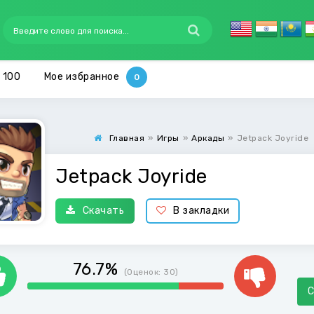
 100
Мое избранное
Главная
»
Игры
»
Аркады
»
Jetpack Joyride
Jetpack Joyride
Скачать
В закладки
76.7%
(Оценок:
30
)