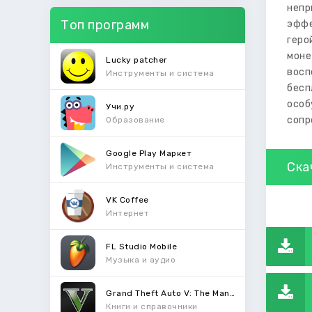
непр
Топ программ
эффе
геро
мон
Lucky patcher
восп
Инструменты и система
бесп
осо
Учи.ру
сопр
Образование
Google Play Маркет
Ска
Инструменты и система
VK Coffee
Интернет
FL Studio Mobile
Музыка и аудио
Grand Theft Auto V: The Manual
Книги и справочники