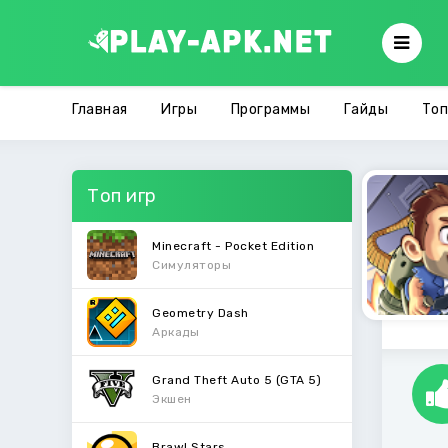
Главная
Игры
Программы
Гайды
Топ
Топ игр
Minecraft - Pocket Edition
Симуляторы
Geometry Dash
Аркады
Grand Theft Auto 5 (GTA 5)
Экшен
Brawl Stars