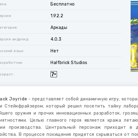
Бесплатно
ена:
1.92.2
ерсия:
Аркады
атегория:
4.0.3
ерсия андроид:
Нет
усский язык:
Halfbrick Studios
азработчик:
озраст:
ack Joyride
- представляет собой динамичную игру, котора
и Стейкфрайзером, который решил посетить тайну лабо
йшего оружия и прочих инновационных разработок, грозя
иятностями. Целью главного героя является кража лета
ии производства. Центральный персонаж приходит в д
ойства. В процессе похищения придется скрываться от по