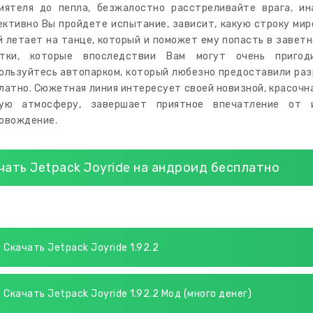
иятеля до пепла, безжалостно расстреливайте врага, ин
ктивно Вы пройдете испытание, зависит, какую строку миро
й летает на танце, который и поможет ему попасть в завет
етки, которые впоследствии Вам могут очень пригод
ользуйтесь автопарком, который любезно предоставили разр
латно. Сюжетная линия интересует своей новизной, красочн
бую атмосферу, завершает приятное впечатление от и
овождение.
чать Jetpack Joyride на андроид бесплатно
Скачать Jetpack Joyride 1.92.2
Скачать Jetpack Joyride 1.92.2 Мод (много денег)