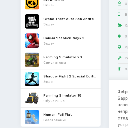
Ц
Экшен
В
Grand Theft Auto San Andreas
Экшен
К
В
Новый Человек-паук 2
Экшен
Р
Farming Simulator 20
Р
Симуляторы
В
Shadow Fight 2 Special Edition
Экшен
Jetp
Farming Simulator 18
Барр
Обучающие
нове
непр
Human: Fall Flat
стад
Головоломки
устр