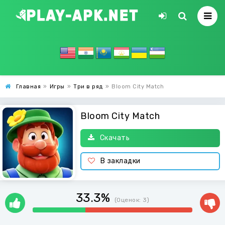
Главная
»
Игры
»
Три в ряд
»
Bloom City Match
Bloom City Match
Скачать
В закладки
33.3%
(Оценок:
3
)