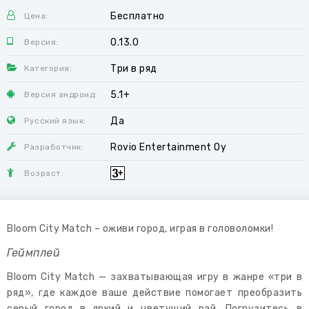
Бесплатно
Цена:
0.13.0
Версия:
Три в ряд
Категория:
5.1+
Версия андроид:
Да
Русский язык:
Rovio Entertainment Oy
Разработчик:
Возраст:
Bloom City Match – оживи город, играя в головоломки!
Геймплей
Bloom City Match — захватывающая игру в жанре «три в
ряд», где каждое ваше действие помогает преобразить
серый город в яркий и цветущий рай. Погрузитесь в