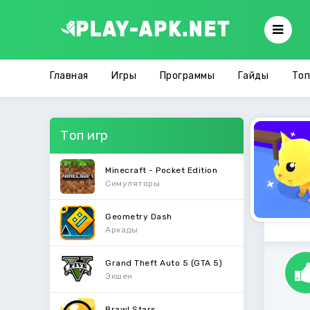
Главная
Игры
Программы
Гайды
Топ
Топ игр
Minecraft - Pocket Edition
Симуляторы
Geometry Dash
Аркады
Grand Theft Auto 5 (GTA 5)
Экшен
Brawl Stars