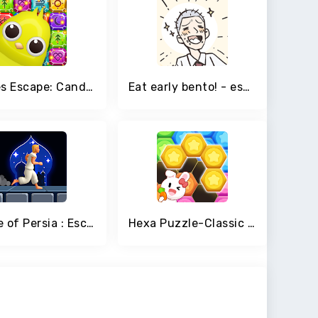
Birdies Escape: Candy Gems and Jewels Match
Eat early bento! - escape game
Prince of Persia : Escape
Hexa Puzzle-Classic casual game