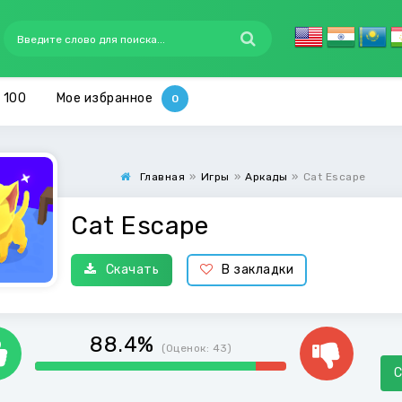
 100
Мое избранное
Главная
»
Игры
»
Аркады
»
Cat Escape
Cat Escape
Скачать
В закладки
88.4%
(Оценок:
43
)