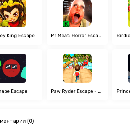
ey King Escape
Mr Meat: Horror Escape Room & Puzzle & action game
hape Escape
Paw Ryder Escape - Run of Paw Patrol
ментарии (0)