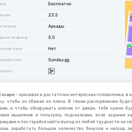
Бесплатно
ена:
23.5
ерсия:
Аркады
атегория:
5.0
ерсия андроид:
Нет
усский язык:
Sunday.gg
азработчик:
озраст:
Escape
– красивая и достаточно интересная головоломка, в 
ку, чтобы он сбежал из плена. В твоем распоряжении буде
ами, и чтобы обнаружить ключик от двери, тебе нужно бу
ивая мышление и пользуясь подсказками, если задания к
рищами и постарайся найти выход из любой трудности на св
ешь заработать большое количество бонусов и наград за