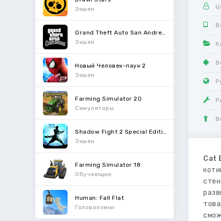
Ц
Экшен
В
Grand Theft Auto San Andreas
Экшен
К
В
Новый Человек-паук 2
Экшен
Р
Farming Simulator 20
Р
Симуляторы
В
Shadow Fight 2 Special Edition
Экшен
Cat 
Farming Simulator 18
коти
Обучающие
стен
разв
Human: Fall Flat
това
Головоломки
смож