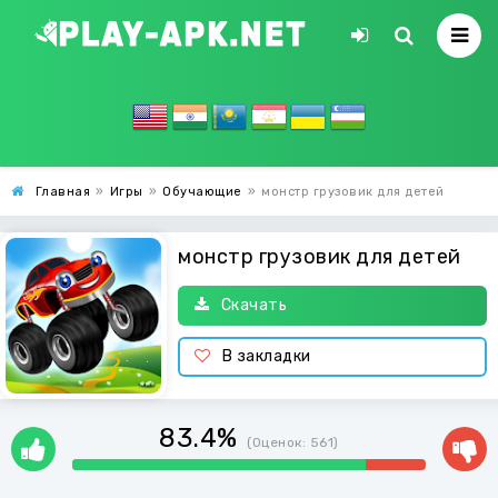
Главная
»
Игры
»
Обучающие
»
монстр грузовик для детей
монстр грузовик для детей
Скачать
В закладки
83.4%
(Оценок:
561
)