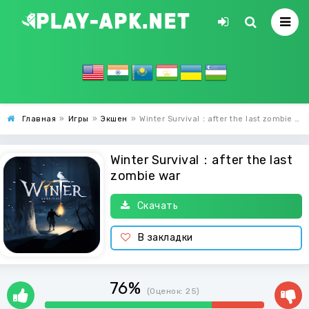
Главная
»
Игры
»
Экшен
»
Winter Survival：after the last zombie war
Winter Survival：after the last
zombie war
Скачать
В закладки
76%
(Оценок:
25
)