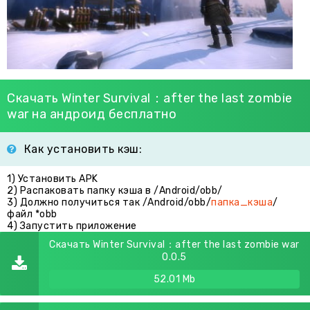
Скачать Winter Survival：after the last zombie
war на андроид бесплатно
Как установить кэш:
1) Установить APK
2) Распаковать папку кэша в /Android/obb/
3) Должно получиться так /Android/obb/
папка_кэша
/
файл *obb
4) Запустить приложение
Скачать Winter Survival：after the last zombie war
0.0.5
52.01 Mb