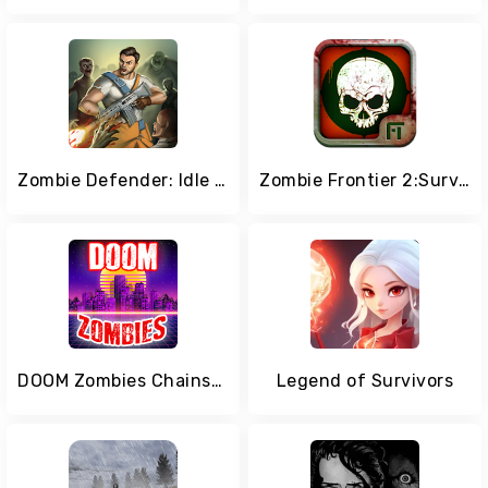
Zombie Defender: Idle TD & Mow zombies
Zombie Frontier 2:Survive
DOOM Zombies Chainsaw:Devil Blood Dungeon Monsters
Legend of Survivors