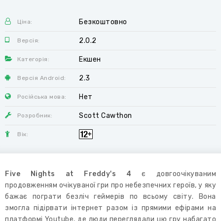
Безкоштовно
Ціна:
2.0.2
Версія:
Екшен
Категорія:
2.3
Версія Android:
Нет
Російська мова:
Scott Cawthon
Розробник:
Вік:
Five Nights at Freddy's 4
є довгоочікуваним
продовженням очікуваної гри про небезпечних героїв, у яку
бажає пограти безліч геймерів по всьому світу. Вона
змогла підірвати інтернет разом із прямими ефірами на
платформі Youtube, де люди переглядали цю гру набагато