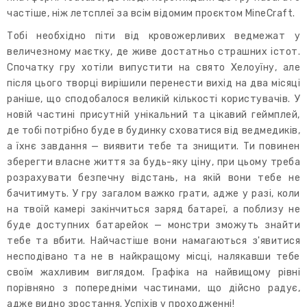
частіше, ніж летсплеї за всім відомим проєктом MineCraft.
Тобі необхідно піти від кровожерливих ведмежат у
величезному маєтку, де живе достатньо страшних істот.
Спочатку гру хотіли випустити на свято Хелоуїну, але
після цього творці вирішили перенести вихід на два місяці
раніше, що сподобалося великій кількості користувачів. У
новій частині присутній унікальний та цікавий геймплей,
де тобі потрібно буде в будинку сховатися від ведмедиків,
а їхнє завдання — виявити тебе та знищити. Ти повинен
зберегти власне життя за будь-яку ціну, при цьому треба
розрахувати безпечну відстань, на якій вони тебе не
бачитимуть. У гру загалом важко грати, адже у разі, коли
на твоїй камері закінчиться заряд батареї, а поблизу не
буде доступних батарейок — монстри зможуть знайти
тебе та вбити. Найчастіше вони намагаються з'явитися
несподівано та не в найкращому місці, налякавши тебе
своїм жахливим виглядом. Графіка на найвищому рівні
порівняно з попередніми частинами, що дійсно радує,
адже видно зростання. Успіхів у проходженні!