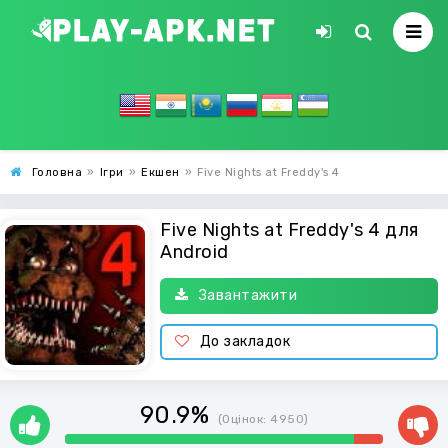
Головна
»
Ігри
»
Екшен
»
Five Nights at Freddy's 4
Five Nights at Freddy's 4 для
Android
Завантажити
До закладок
90.9%
(Оцінок:
4950
)