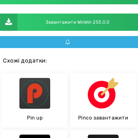
Завантажити WinWin 255.0.0
Схожі додатки:
Pin up
Pinco завантажити