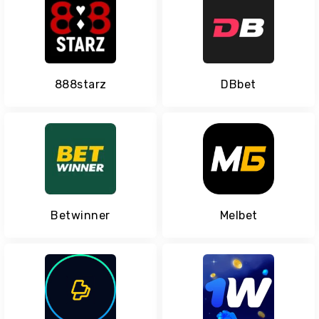
888starz
DBbet
Betwinner
Melbet