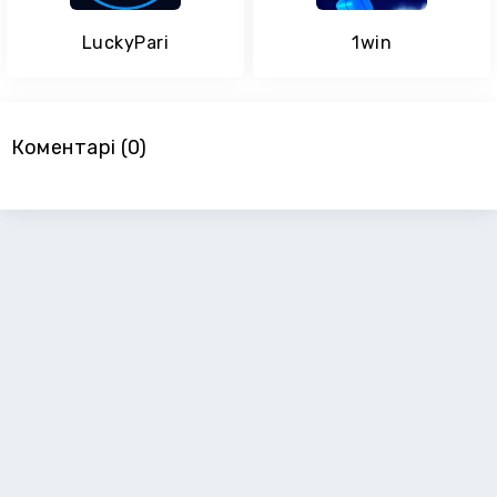
LuckyPari
1win
Коментарі (0)