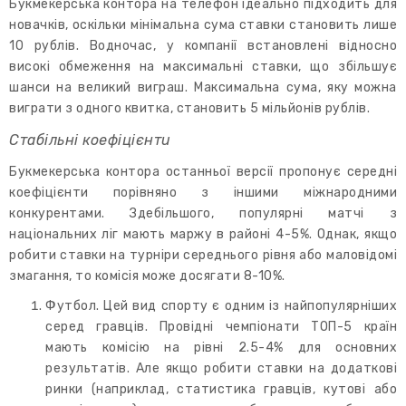
Букмекерська контора на телефон ідеально підходить для
новачків, оскільки мінімальна сума ставки становить лише
10 рублів. Водночас, у компанії встановлені відносно
високі обмеження на максимальні ставки, що збільшує
шанси на великий виграш. Максимальна сума, яку можна
виграти з одного квитка, становить 5 мільйонів рублів.
Стабільні коефіцієнти
Букмекерська контора останньої версії пропонує середні
коефіцієнти порівняно з іншими міжнародними
конкурентами. Здебільшого, популярні матчі з
національних ліг мають маржу в районі 4-5%. Однак, якщо
робити ставки на турніри середнього рівня або маловідомі
змагання, то комісія може досягати 8-10%.
Футбол. Цей вид спорту є одним із найпопулярніших
серед гравців. Провідні чемпіонати ТОП-5 країн
мають комісію на рівні 2.5-4% для основних
результатів. Але якщо робити ставки на додаткові
ринки (наприклад, статистика гравців, кутові або