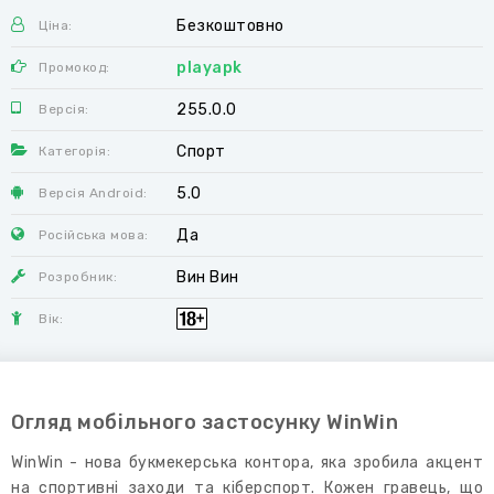
Безкоштовно
Ціна:
playapk
Промокод:
255.0.0
Версія:
Спорт
Категорія:
5.0
Версія Android:
Да
Російська мова:
Вин Вин
Розробник:
Вік:
Огляд мобільного застосунку WinWin
WinWin - нова букмекерська контора, яка зробила акцент
на спортивні заходи та кіберспорт. Кожен гравець, що