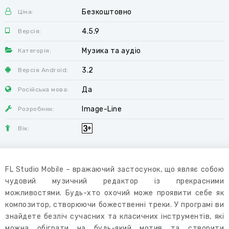
Безкоштовно
Ціна:
4.5.9
Версія:
Музика та аудіо
Категорія:
3.2
Версія Android:
Да
Російська мова:
Image-Line
Розробник:
Вік:
FL Studio Mobile – вражаючий застосунок, що являє собою
чудовий музичний редактор із прекрасними
можливостями. Будь-хто охочий може проявити себе як
композитор, створюючи божественні треки. У програмі ви
знайдете безліч сучасних та класичних інструментів, які
можна обіграти на будь-який мотив та створити