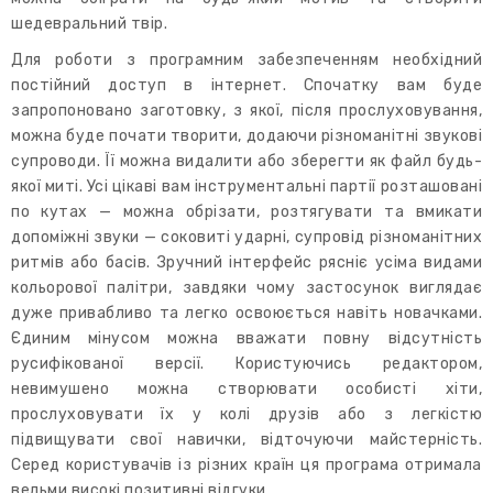
шедевральний твір.
Для роботи з програмним забезпеченням необхідний
постійний доступ в інтернет. Спочатку вам буде
запропоновано заготовку, з якої, після прослуховування,
можна буде почати творити, додаючи різноманітні звукові
супроводи. Її можна видалити або зберегти як файл будь-
якої миті. Усі цікаві вам інструментальні партії розташовані
по кутах — можна обрізати, розтягувати та вмикати
допоміжні звуки — соковиті ударні, супровід різноманітних
ритмів або басів. Зручний інтерфейс рясніє усіма видами
кольорової палітри, завдяки чому застосунок виглядає
дуже привабливо та легко освоюється навіть новачками.
Єдиним мінусом можна вважати повну відсутність
русифікованої версії. Користуючись редактором,
невимушено можна створювати особисті хіти,
прослуховувати їх у колі друзів або з легкістю
підвищувати свої навички, відточуючи майстерність.
Серед користувачів із різних країн ця програма отримала
вельми високі позитивні відгуки.