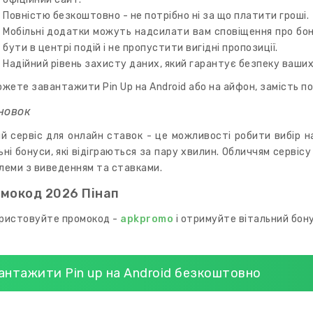
Повністю безкоштовно - не потрібно ні за що платити гроші.
Мобільні додатки можуть надсилати вам сповіщення про бону
бути в центрі подій і не пропустити вигідні пропозиції.
Надійний рівень захисту даних, який гарантує безпеку ваши
ожете завантажити Pin Up на Android або на айфон, замість п
новок
ий сервіс для онлайн ставок - це можливості робити вибір на
ьні бонуси, які відіграються за пару хвилин. Обличчям сервіс
леми з виведенням та ставками.
мокод 2026 Пінап
ристовуйте промокод -
apkpromo
і отримуйте вітальний бон
антажити Pin up на Android безкоштовно