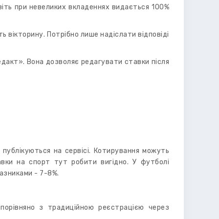
Навіть при невеликих вкладеннях видається 100%
ть вікторину. Потрібно лише надіслати відповіді
редакт». Вона дозволяє редагувати ставки після
публікуються на сервісі. Котирування можуть
авки на спорт тут робити вигідно. У футболі
казниками - 7-8%.
 порівняно з традиційною реєстрацією через