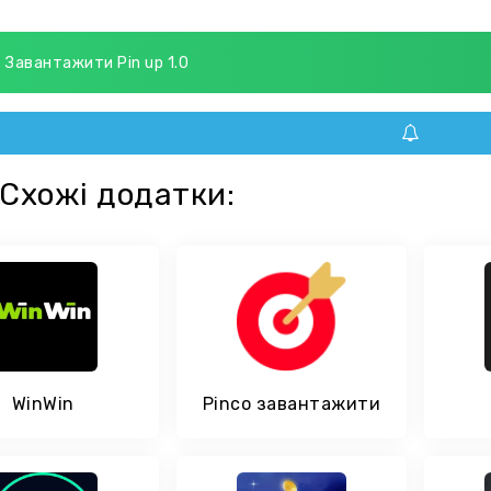
Завантажити Pin up 1.0
Схожі додатки:
WinWin
Pinco завантажити