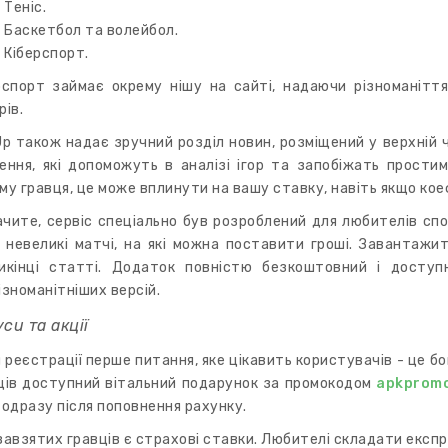
Теніс.
Баскетбол та волейбол.
Кіберспорт.
рспорт займає окрему нішу на сайті, надаючи різноманіття
рів.
Up також надає зручний розділ новин, розміщений у верхній 
ення, які допоможуть в аналізі ігор та запобіжать прости
му гравця, це може вплинути на вашу ставку, навіть якщо коеф
ачите, сервіс спеціально був розроблений для любителів спо
і невеликі матчі, на які можна поставити гроші. Завантажи
икінці статті. Додаток повністю безкоштовний і досту
ізноманітніших версій.
си та акції
я реєстрації перше питання, яке цікавить користувачів - це б
ців доступний вітальний подарунок за промокодом
apkprom
 одразу після поповнення рахунку.
завзятих гравців є страхові ставки. Любителі складати екс