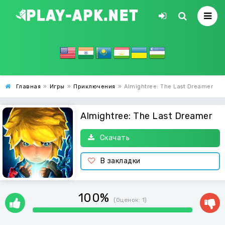
Главная
»
Игры
»
Приключения
»
Almightree: The Last Dreamer
Almightree: The Last Dreamer
Скачать
В закладки
100%
(Оценок:
1
)