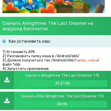
Скачать Almightree: The Last Dreamer на
андроид бесплатно
Как установить кэш:
1) Установить APK
2) Распаковать папку кэша в /Android/obb/
3) Должно получиться так /Android/obb/
папка_кэша
/
файл *obb
4) Запустить приложение
Скачать Almightree: The Last Dreamer 1.10
30.21 Mb
Скачать КЭШ Almightree: The Last Dreamer 1.10
88 Mb