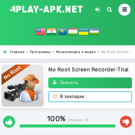
Главная
»
Программы
»
Мультимедиа и видео
»
No Root Screen Recorder-Trial
No Root Screen Recorder-Trial
Скачать
В закладки
100%
(Оценок:
1
)