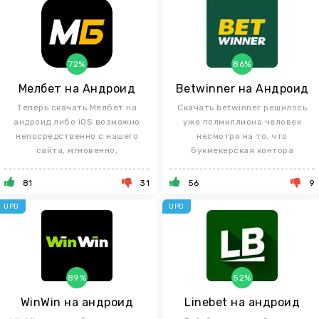
72%
86%
Мелбет на Андроид
Betwinner на Андроид
Теперь скачать Мелбет на
Скачать betwinner решилось
андроид либо iOS возможно
уже полмиллиона человек
непосредственно с нашего
несмотря на то, что
сайта, мгновенно,
букмекерская контора
81
31
56
9
UPD
UPD
89%
52%
WinWin на андроид
Linebet на андроид