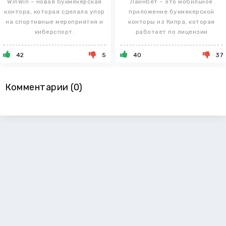
WinWin – новая букмекерская
Лайнбет – это мобильное
контора, которая сделала упор
приложение букмекерской
на спортивные мероприятия и
конторы из Кипра, которая
киберспорт.
работает по лицензии
42
5
40
37
Комментарии (0)