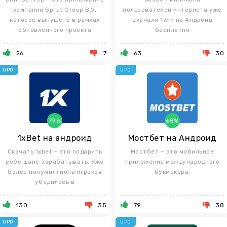
компании Sprut Group B.V,
пользователей интернета уже
которое выпущено в рамках
скачали 1win на Андроид
обновленного проекта
бесплатно
26
7
63
30
UPD
UPD
79%
68%
1xBet на андроид
Мостбет на Андроид
Скачать 1xbet – это подарить
Мостбет – это мобильное
себе шанс зарабатывать. Уже
приложение международного
более полумиллиона игроков
букмекера.
убедилось в
130
35
79
38
UPD
UPD