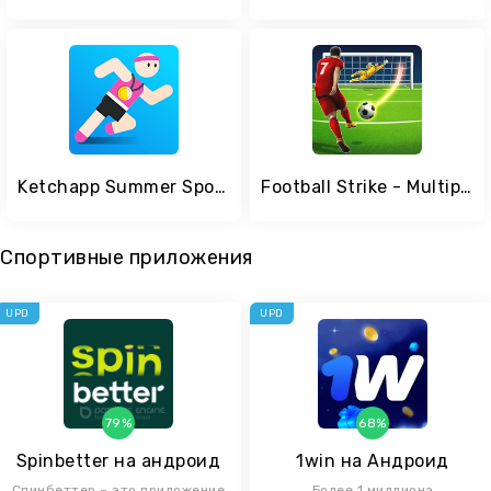
Ketchapp Summer Sports
Football Strike - Multiplayer Soccer
Спортивные приложения
UPD
UPD
79%
68%
Spinbetter на андроид
1win на Андроид
Спинбеттер – это приложение
Более 1 миллиона