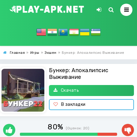
Главная
»
Игры
»
Экшен
»
Бункер: Апокалипсис Выживание
Бункер: Апокалипсис
Выживание
Скачать
В закладки
80%
(Оценок:
20
)