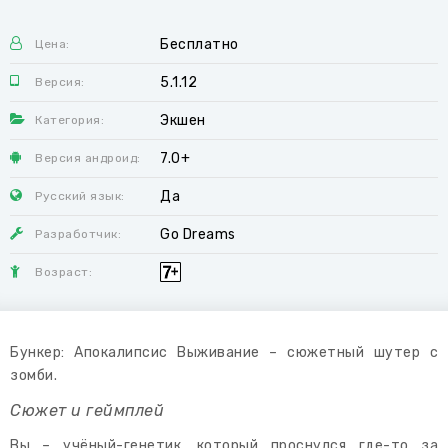
Бесплатно
Цена:
5.1.12
Версия:
Экшен
Категория:
7.0+
Версия андроид:
Да
Русский язык:
Go Dreams
Разработчик:
Возраст:
Бункер: Апокалипсис Выживание – сюжетный шутер с
зомби.
Сюжет и геймплей
Вы – учёный-генетик, который проснулся где-то за