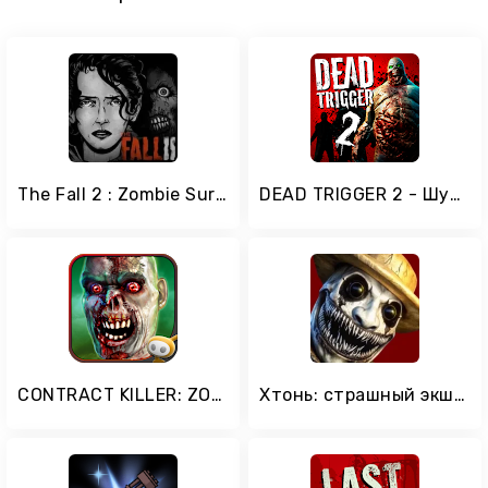
The Fall 2 : Zombie Survival
DEAD TRIGGER 2 - Шутер на выживание с зомби
CONTRACT KILLER: ZOMBIES (NR)
Хтонь: страшный экшен хоррор