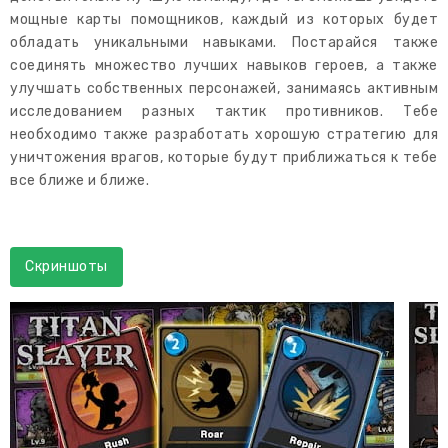
мощные карты помощников, каждый из которых будет
обладать уникальными навыками. Постарайся также
соединять множество лучших навыков героев, а также
улучшать собственных персонажей, занимаясь активным
исследованием разных тактик противников. Тебе
необходимо также разработать хорошую стратегию для
уничтожения врагов, которые будут приближаться к тебе
все ближе и ближе.
Скриншоты