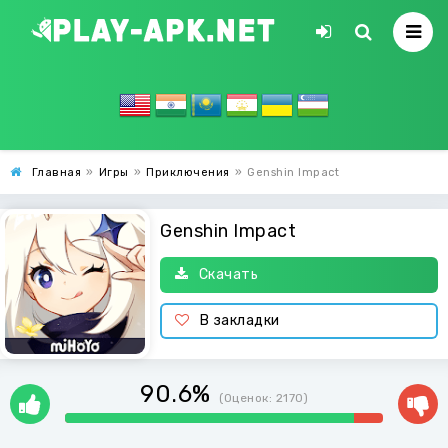
Главная
»
Игры
»
Приключения
»
Genshin Impact
Genshin Impact
Скачать
В закладки
90.6%
(Оценок:
2170
)