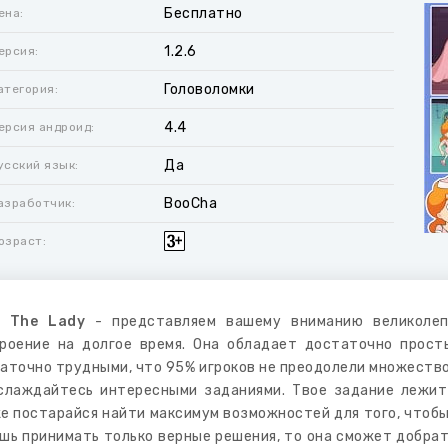
Бесплатно
ена:
1.2.6
ерсия:
Головоломки
атегория:
4.4
ерсия андроид:
Да
усский язык:
BooCha
азработчик:
озраст:
e The Lady
- представляем вашему вниманию великолеп
роение на долгое время. Она обладает достаточно прост
аточно трудными, что 95% игроков не преодолели множество
слаждайтесь интересными заданиями. Твое задание лежит
е постарайся найти максимум возможностей для того, чтобы
шь принимать только верные решения, то она сможет добрат