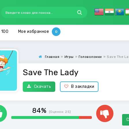
 100
Мое избранное
Главная
»
Игры
»
Головоломки
»
Save The L
Save The Lady
Скачать
В закладки
84%
(Оценок:
25
)