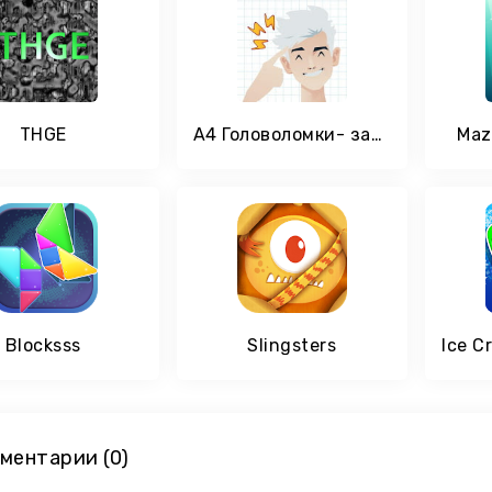
THGE
А4 Головоломки- задачи на логику
Maz
Blocksss
Slingsters
ментарии (0)