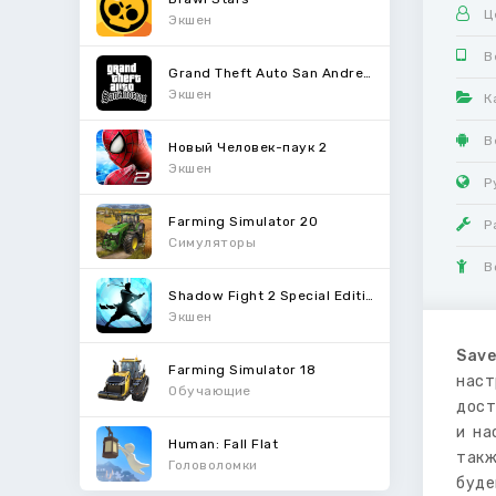
Ц
Экшен
В
Grand Theft Auto San Andreas
Экшен
К
В
Новый Человек-паук 2
Экшен
Р
Farming Simulator 20
Р
Симуляторы
В
Shadow Fight 2 Special Edition
Экшен
Sav
Farming Simulator 18
наст
Обучающие
дост
и на
Human: Fall Flat
такж
Головоломки
буде