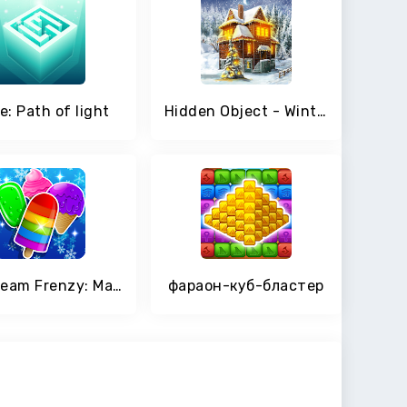
e: Path of light
Hidden Object - Winter Wonderland
Ice Cream Frenzy: Match 3 Game
фараон-куб-бластер