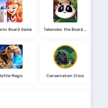
orini Board Game
Takenoko: the Board Game - Puzzle & Strategy
Battle Magic
Conservation Crisis