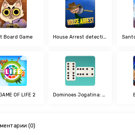
t Board Game
House Arrest detective board game
Sant
GAME OF LIFE 2
Dominoes Jogatina: Classic Board Game
ментарии (0)