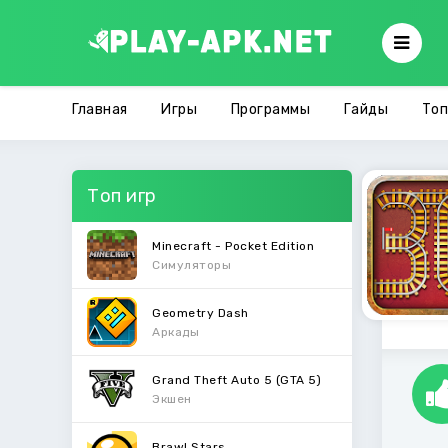
Главная
Игры
Программы
Гайды
Топ
Топ игр
Minecraft - Pocket Edition
Симуляторы
Geometry Dash
Аркады
Grand Theft Auto 5 (GTA 5)
Экшен
Brawl Stars