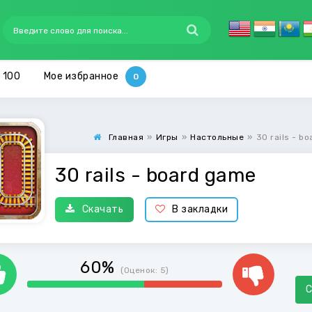
 100
Мое избранное
Главная
»
Игры
»
Настольные
»
30 rails - b
30 rails - board game
Скачать
В закладки
60%
(Оценок:
5
)