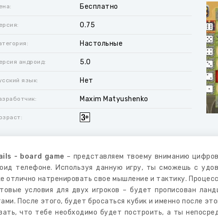
Бесплатно
ена:
0.75
ерсия:
Настольные
атегория:
5.0
ерсия андроид:
Нет
усский язык:
Maxim Matyushenko
азработчик:
озраст:
ails - board game
– представляем твоему вниманию цифров
оид телефоне. Используя данную игру, ты сможешь с удов
е отлично натренировать свое мышление и тактику. Процес
товые условия для двух игроков – будет прописован ланд
ами. После этого, будет бросаться кубик и именно после эт
зать, что тебе необходимо будет построить, а ты непоср