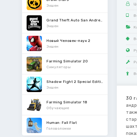
Ц
Экшен
В
Grand Theft Auto San Andreas
Экшен
К
В
Новый Человек-паук 2
Экшен
Р
Farming Simulator 20
Р
Симуляторы
В
Shadow Fight 2 Special Edition
Экшен
30 r
Farming Simulator 18
андр
Обучающие
такж
стар
Human: Fall Flat
шахт
Головоломки
пока