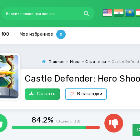
 100
Мое избранное
Главная
»
Игры
»
Стратегии
»
Castle Defende
Castle Defender: Hero Shoo
Скачать
В закладки
84.2%
(Оценок:
38
)