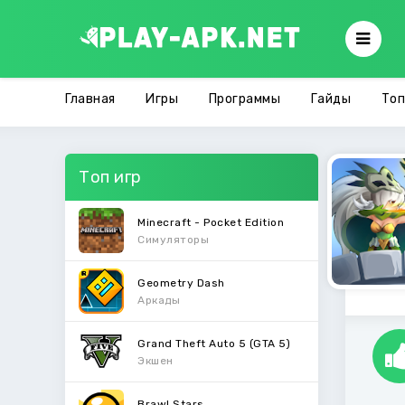
Главная
Игры
Программы
Гайды
Топ
Топ игр
Minecraft - Pocket Edition
Симуляторы
Geometry Dash
Аркады
Grand Theft Auto 5 (GTA 5)
Экшен
Brawl Stars