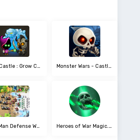
Final Castle : Grow Castle
Monster Wars - Castle Battle Defense Strategy Game
StickMan Defense War - Empire Hero & Tower Defense
Heroes of War Magic. Turn-based strategy