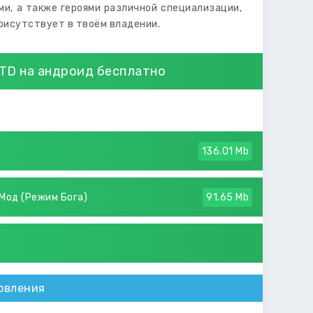
и, а также героями различной специализации,
рисутствует в твоём владении.
e TD на андроид бесплатно
136.01 Mb
5 Мод (Режим Бога)
91.65 Mb
овления