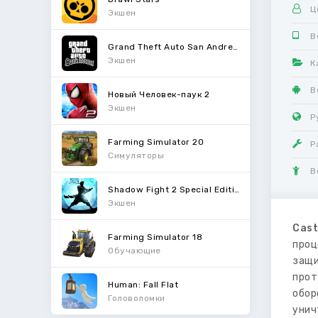
Ц
Экшен
В
Grand Theft Auto San Andreas
Экшен
К
В
Новый Человек-паук 2
Экшен
Р
Farming Simulator 20
Р
Симуляторы
В
Shadow Fight 2 Special Edition
Экшен
Cast
Farming Simulator 18
проц
Обучающие
защи
прот
Human: Fall Flat
обор
Головоломки
унич