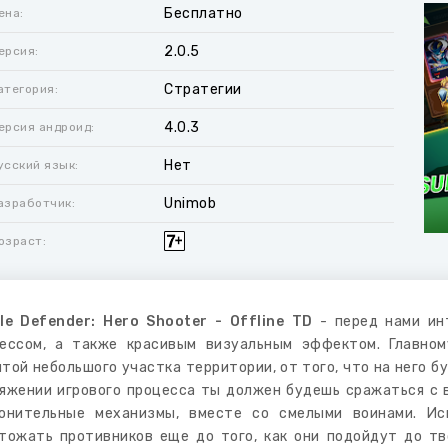
Бесплатно
ена:
2.0.5
ерсия:
Стратегии
атегория:
4.0.3
ерсия андроид:
Нет
усский язык:
Unimob
азработчик:
озраст:
le Defender: Hero Shooter - Offline TD
- перед нами ин
ессом, а также красивым визуальным эффектом. Главно
той небольшого участка территории, от того, что на него б
яжении игрового процесса ты должен будешь сражаться с 
онительные механизмы, вместе со смелыми воинами. И
тожать противников еще до того, как они подойдут до тв