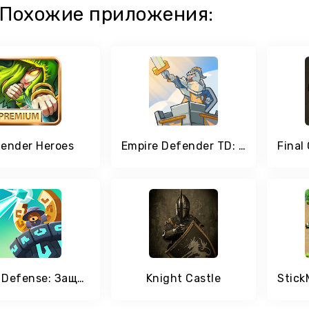
Похожие приложения:
ender Heroes
Empire Defender TD: Tower Defense The Kingdom Rush
Realm Defense: Защита башни с элементами стратегии
Knight Castle