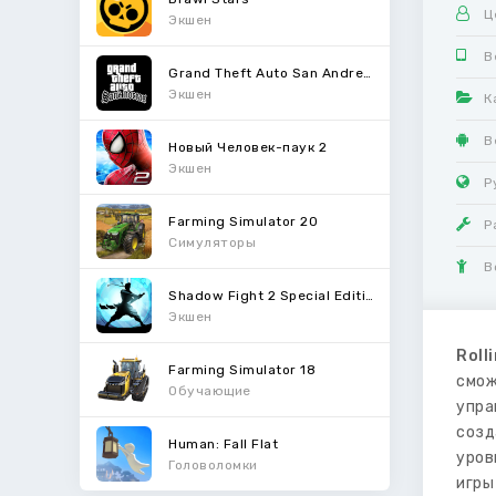
Ц
Экшен
В
Grand Theft Auto San Andreas
Экшен
К
В
Новый Человек-паук 2
Экшен
Р
Farming Simulator 20
Р
Симуляторы
В
Shadow Fight 2 Special Edition
Экшен
Roll
Farming Simulator 18
смож
Обучающие
упра
созд
Human: Fall Flat
уров
Головоломки
игры