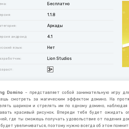
Бесплатно
ена:
1.1.8
ерсия:
Аркады
атегория:
4.1
ерсия андроид:
Нет
усский язык:
Lion Studios
азработчик:
озраст:
ing Domino
– представляет собой занимательную игру для
ешь смотреть за магическим эффектом домино. На прот
влять шариком и стрелять им по одному домино, наблюдая
авать красивый рисунок. Впереди тебя будет ожидать о
ней, где ты сможешь получать удовольствие от падения дом
 будет увеличиваться, поэтому нужно всегда об этом помнит