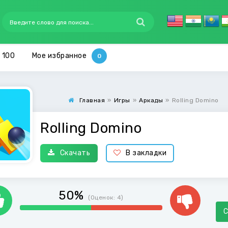
 100
Мое избранное
Главная
»
Игры
»
Аркады
»
Rolling Domino
Rolling Domino
Скачать
В закладки
50%
(Оценок:
4
)