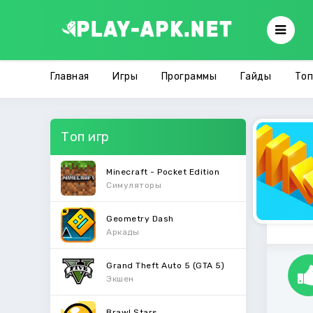
Главная
Игры
Программы
Гайды
Топ
Топ игр
Minecraft - Pocket Edition
Симуляторы
Geometry Dash
Аркады
Grand Theft Auto 5 (GTA 5)
Экшен
Brawl Stars