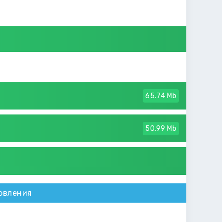
65.74 Mb
50.99 Mb
овления