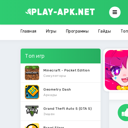
Главная
Игры
Программы
Гайды
Топ
Топ игр
Minecraft - Pocket Edition
Симуляторы
Geometry Dash
Аркады
Grand Theft Auto 5 (GTA 5)
Экшен
Brawl Stars