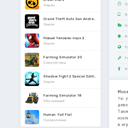
Ц
Экшен
В
Grand Theft Auto San Andreas
Экшен
К
В
Новый Человек-паук 2
Экшен
Р
Farming Simulator 20
Р
Симуляторы
В
Shadow Fight 2 Special Edition
Экшен
Muse
Farming Simulator 18
ты у
Обучающие
дево
Так
Human: Fall Flat
искл
Головоломки
в иг