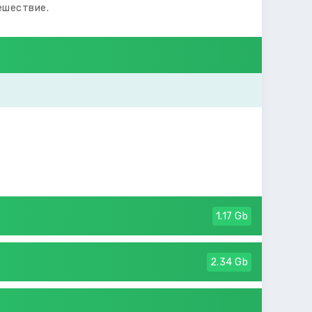
ешествие.
1.17 Gb
2.34 Gb