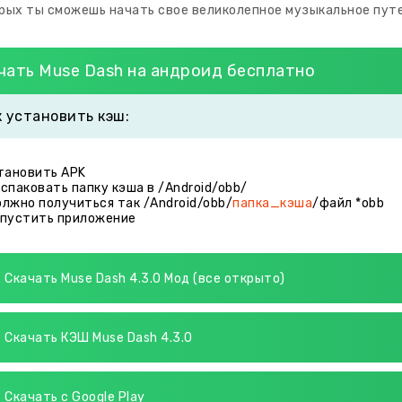
рых ты сможешь начать свое великолепное музыкальное пут
чать Muse Dash на андроид бесплатно
к установить кэш:
становить APK
аспаковать папку кэша в /Android/obb/
олжно получиться так /Android/obb/
папка_кэша
/файл *obb
апустить приложение
Скачать Muse Dash 4.3.0 Мод (все открыто)
Скачать КЭШ Muse Dash 4.3.0
Скачать с Google Play