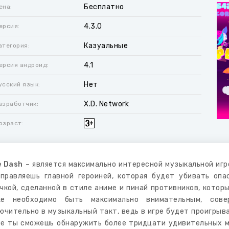
Бесплатно
ена:
4.3.0
ерсия:
Казуальные
атегория:
4.1
ерсия андроид:
Нет
усский язык:
X.D. Network
азработчик:
озраст:
 Dash
– является максимально интересной музыкальной игро
правляешь главной героиней, которая будет убивать опа
чкой, сделанной в стиле аниме и пинай противников, которы
же необходимо быть максимально внимательным, сов
ючительно в музыкальный такт, ведь в игре будет проигрыв
ре ты сможешь обнаружить более тридцати удивительных м