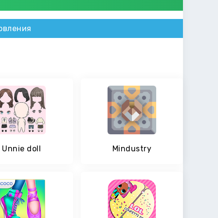
овления
Unnie doll
Mindustry