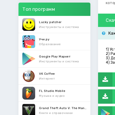
кото
Топ программ
Ска
Lucky patcher
Инструменты и система
Ка
Учи.ру
Образование
1) У
2) Р
Google Play Маркет
3) Д
Инструменты и система
4) З
VK Coffee
Интернет
FL Studio Mobile
Музыка и аудио
Grand Theft Auto V: The Manual
Книги и справочники