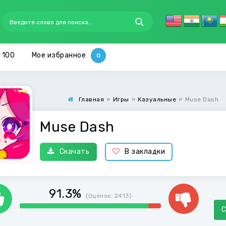
 100
Мое избранное
Главная
»
Игры
»
Казуальные
»
Muse Dash
Muse Dash
Скачать
В закладки
91.3%
(Оценок:
2413
)