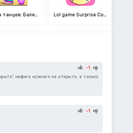
Битва танцев: Балет vs хип-хоп
Lol game Surprise Confetti pop
-1
ткрыто" нифига нужного не открыто, а только
-1