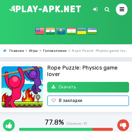
Главная
»
Игры
»
Головоломки
»
Rope Puzzle: Physics game lover
Rope Puzzle: Physics game
lover
Скачать
В закладки
77.8%
(Оценок:
9
)