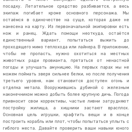
посадку. Летательное средство разбивается, а весь
экипаж погибает кроме основного персонажа. Мы
остаёмся в одиночестве на суще, которая даже не
нанесена на карту. Из первоначальной экипировки есть
нож и ранец. Ждать помощи неоткуда, остаётся
единственный вариант, попытаться выжить до
проходящего мимо теплохода или лайнера. В приложении,
чтобы не пропасть, нужно охотиться на местных
животных ради провианта, прятаться от ненастной
погоды и улучшать амуницию. На первых парах мы не
можем поймать зверя сильнее белки, но после получения
третьего уровня, нам становится доступен огонь и
отделка метала. Вооружившись дубиной с железным
наконечником можно добыть более крупную дичь. Погода
привносит свои коррективы, частые ливни затрудняют
постройку жилища, а хищники застают врасплох.
Основная цель игрушки, крафтить вещи и в конце
построить корабль или плот, чтобы попытаться уплыть с
гиблого места. Давайте проверить ваши навыки юного