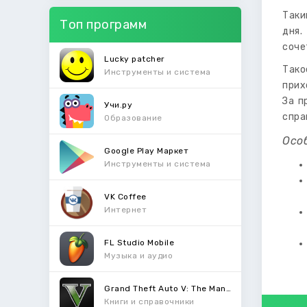
Таки
Топ программ
дня.
соче
Lucky patcher
Тако
Инструменты и система
прих
За п
Учи.ру
спра
Образование
Осо
Google Play Маркет
Инструменты и система
VK Coffee
Интернет
FL Studio Mobile
Музыка и аудио
Grand Theft Auto V: The Manual
Книги и справочники