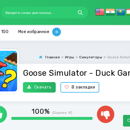
 100
Мое избранное
Главная
»
Игры
»
Симуляторы
»
Goose Simul
Goose Simulator - Duck G
Скачать
В закладки
100%
(Оценок:
8
)