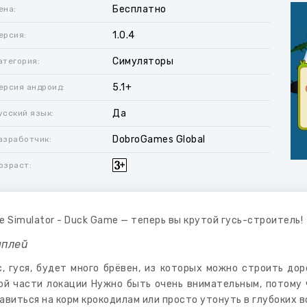
Бесплатно
ена:
1.0.4
ерсия:
Симуляторы
атегория:
5.1+
ерсия андроид:
Да
усский язык:
DobroGames Global
азработчик:
озраст:
e Simulator - Duck Game — теперь вы крутой гусь-строитель!
мплей
с, гуся, будет много брёвен, из которых можно строить до
ой части локации Нужно быть очень внимательным, потому 
авиться на корм крокодилам или просто утонуть в глубоких в