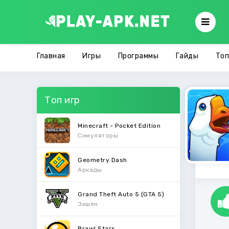
Главная
Игры
Программы
Гайды
Топ
Топ игр
Minecraft - Pocket Edition
Симуляторы
Geometry Dash
Аркады
Grand Theft Auto 5 (GTA 5)
Экшен
Brawl Stars