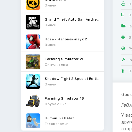
Ц
Экшен
В
Grand Theft Auto San Andreas
Экшен
К
В
Новый Человек-паук 2
Экшен
Р
Farming Simulator 20
Р
Симуляторы
В
Shadow Fight 2 Special Edition
Экшен
Goos
Farming Simulator 18
Обучающие
Гей
У ва
Human: Fall Flat
друг
Головоломки
отпр