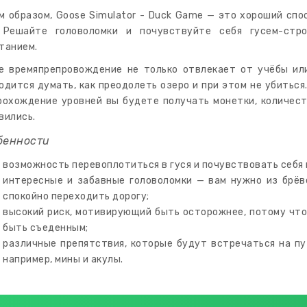
м образом, Goose Simulator - Duck Game — это хороший спо
 Решайте головоломки и почувствуйте себя гусем-стр
танием.
е времяпрепровождение не только отвлекает от учёбы или
одится думать, как преодолеть озеро и при этом не убиться
рохождение уровней вы будете получать монетки, количест
вились.
бенности
возможность перевоплотиться в гуся и почувствовать себя 
интересные и забавные головоломки — вам нужно из брёв
спокойно переходить дорогу;
высокий риск, мотивирующий быть осторожнее, потому что 
быть съеденным;
различные препятствия, которые будут встречаться на пут
например, мины и акулы.