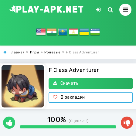
Главная
»
Игры
»
Ролевые
»
F Class Adventurer
F Class Adventurer
Скачать
В закладки
100%
(Оценок:
1
)