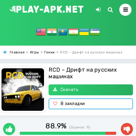
Главная
»
Игры
»
Гонки
»
RCD – Дрифт на русских машинах
RCD – Дрифт на русских
машинах
Скачать
В закладки
88.9%
(Оценок:
9
)