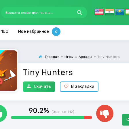
 100
Мое избранное
Главная
»
Игры
»
Аркады
»
Tiny Hunters
Tiny Hunters
Скачать
В закладки
90.2%
(Оценок:
112
)