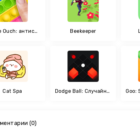
Bubble Ouch: антистресс Pop It игра для релакса
Beekeeper
Cat Spa
Dodge Ball: Случайная бесконечность
ментарии (0)