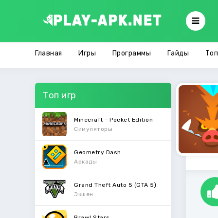
Главная
Игры
Программы
Гайды
Топ
Топ игр
Minecraft - Pocket Edition
Симуляторы
Geometry Dash
Аркады
Grand Theft Auto 5 (GTA 5)
Экшен
Brawl Stars