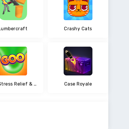
Lumbercraft
Crashy Cats
Goo: Stress Relief & ASMR Slime Simulator
Case Royale