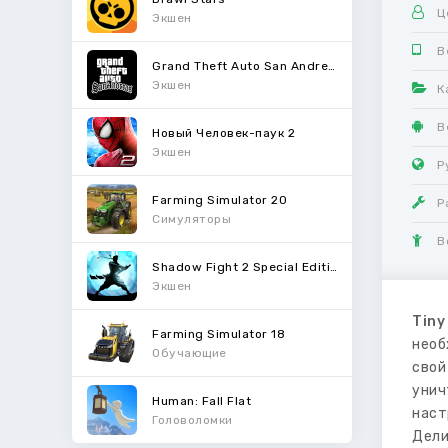
Ц
Экшен
В
Grand Theft Auto San Andreas
Экшен
К
В
Новый Человек-паук 2
Экшен
Р
Farming Simulator 20
Р
Симуляторы
В
Shadow Fight 2 Special Edition
Экшен
Tiny
Farming Simulator 18
необ
Обучающие
свой
унич
Human: Fall Flat
наст
Головоломки
Дели