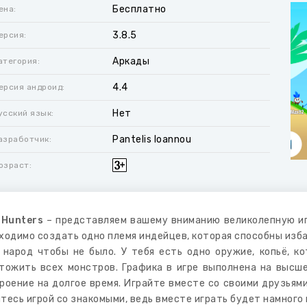
Бесплатно
ена:
3.8.5
ерсия:
Аркады
атегория:
4.4
ерсия андроид:
Нет
усский язык:
Pantelis Ioannou
азработчик:
озраст:
 Hunters
– представляем вашему вниманию великолепную игр
ходимо создать одно племя индейцев, которая способны изб
 народ чтобы не было. У тебя есть одно оружие, копьё, 
тожить всех монстров. Графика в игре выполнена на высш
роение на долгое время. Играйте вместе со своими друзьям
тесь игрой со знакомыми, ведь вместе играть будет намного 