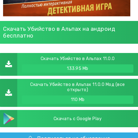
Скачать Убийство в Альпах на андроид
бесплатно
Скачать Убийство в Альпах 11.0.0
133.95 Mb
Скачать Убийство в Альпах 11.0.0 Мод (все
открыто)
110 Mb
Скачать с Google Play