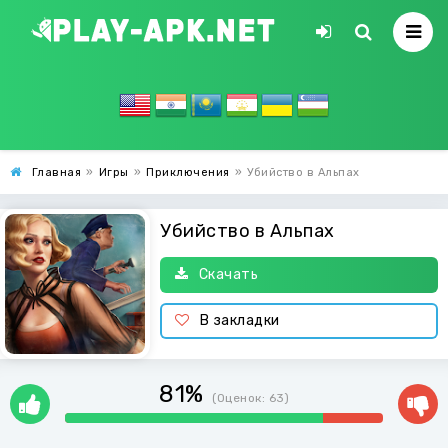
Главная
»
Игры
»
Приключения
»
Убийство в Альпах
Убийство в Альпах
Скачать
В закладки
81%
(Оценок:
63
)